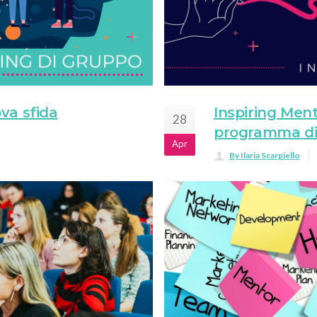
va sfida
Inspiring Ment
28
programma di
Apr
By Ilaria Scarpiello