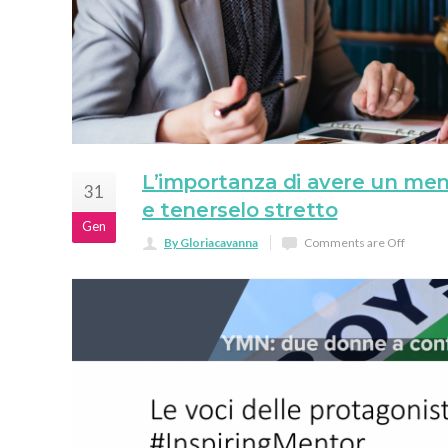
L’importanza di avere un men
31
e tenerselo stretto
Gen
By Gloriacavanna
Comments are Off