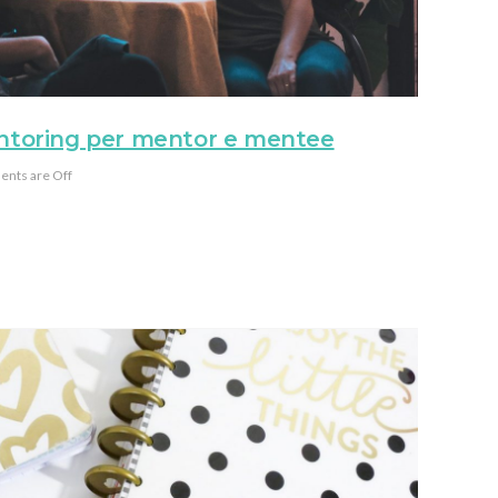
entoring per mentor e mentee
nts are Off