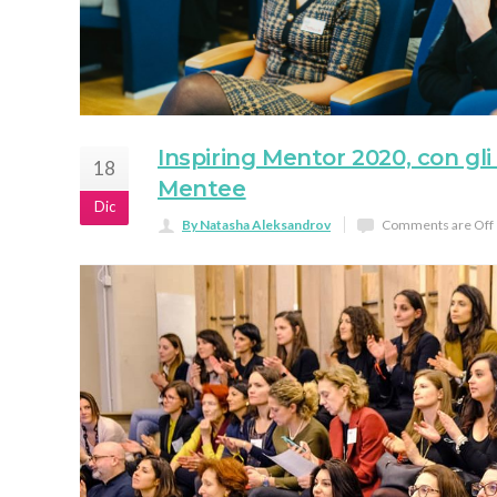
Inspiring Mentor 2020, con gli
18
Mentee
Dic
By Natasha Aleksandrov
Comments are Off