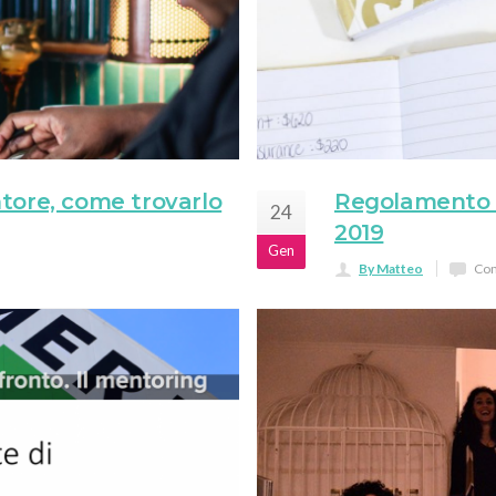
tore, come trovarlo
Regolamento 
24
2019
Gen
By Matteo
Com