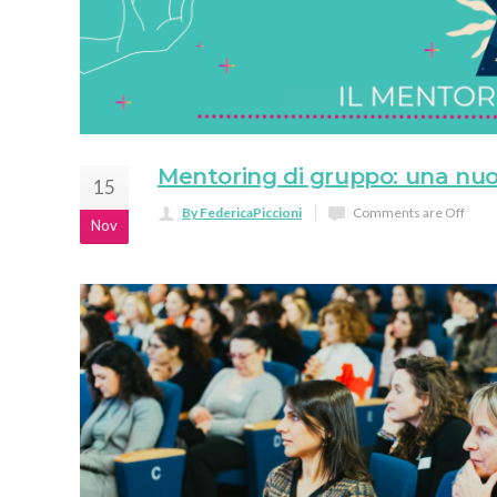
Mentoring di gruppo: una nuo
15
By FedericaPiccioni
Comments are Off
Nov