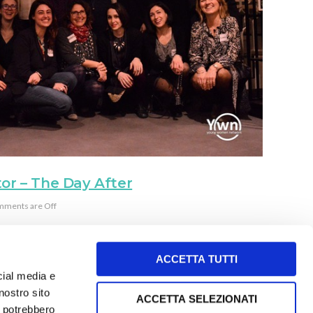
tor – The Day After
ments are Off
ACCETTA TUTTI
cial media e
nostro sito
ACCETTA SELEZIONATI
i potrebbero