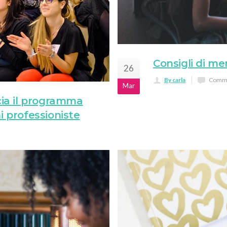
Consigli di m
26
By carla
Comme
Mar
ia il programma
i professioniste