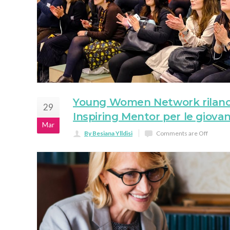
Young Women Network rilanc
29
Inspiring Mentor per le giovan
Mar
By Besiana Ylldisi
Comments are Off