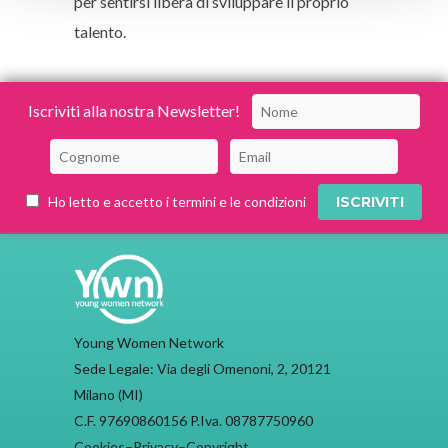
per sentirsi libera di sviluppare il proprio
talento.
Iscriviti alla nostra Newsletter!
Ho letto e accetto i termini e le condizioni
Young Women Network
Sede Legale: Via degli Omenoni, 2, 20121
Milano (MI)
C.F. 97690860156 P.Iva. 08787750960
Cookies
–
Privacy
–
Copyright