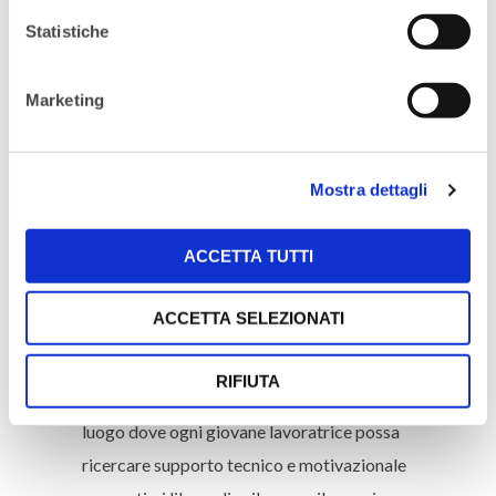
la vicinanza generazionale e, allo stesso
Statistiche
tempo, trarre ispirazione per i traguardi già
raggiunti – che non significano non aver
Marketing
incontrato difficoltà, ma averle affrontate e
superate.
Mostra dettagli
Cosa costruiremo insieme?
ACCETTA TUTTI
Uno spazio aperto alle idee e libero dagli
stereotipi dove ogni professionista venga
ACCETTA SELEZIONATI
equipaggiata degli strumenti necessari a
percorrere la strada ad ostacoli della
RIFIUTA
soddisfazione professionale e personale. Un
luogo dove ogni giovane lavoratrice possa
ricercare supporto tecnico e motivazionale