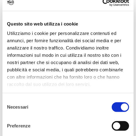
Questo sito web utilizza i cookie
Utilizziamo i cookie per personalizzare contenuti ed
annunci, per fornire funzionalità dei social media e per
analizzare il nostro traffico. Condividiamo inoltre
informazioni sul modo in cui utilizza il nostro sito con i
nostri partner che si occupano di analisi dei dati web,
pubblicità e social media, i quali potrebbero combinarle
LA MISSION
con altre informazioni che ha fornito loro o che hanno
raccolto dal suo utilizzo dei loro servizi.
L’obiettivo del progetto è mettere in
contatto giovani donne – ma anche uomini –
Selezione
che si trovano ancora nella fase in cui poter
Necessari
del
scegliere quale direzione dare alla propria
consenso
carriera professionale con role model sotto
Preferenze
i 35 anni di età con cui poter identificarsi per