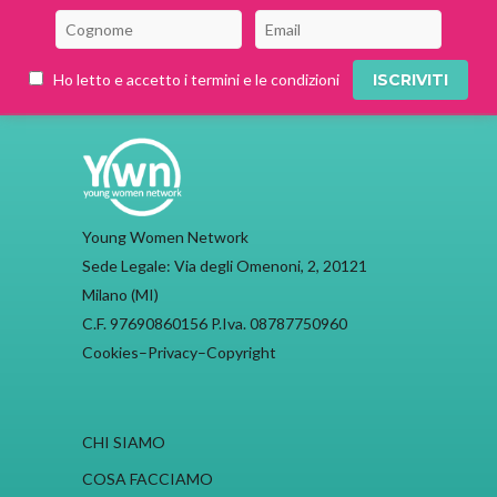
Ho letto e accetto i termini e le condizioni
Young Women Network
Sede Legale: Via degli Omenoni, 2, 20121
Milano (MI)
C.F. 97690860156 P.Iva. 08787750960
Cookies
–
Privacy
–
Copyright
CHI SIAMO
COSA FACCIAMO