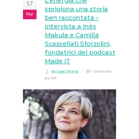
L’energia che
17
sprigiona una storia
Mar
ben raccontata –
Intervista a Inès
Makula e Camilla
Scassellati Sforzolini,
fondatrici del podcast
Made IT
By Gaia Citterio
Comments
are Off