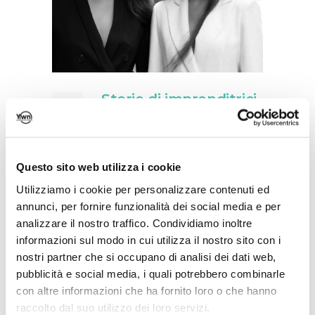
Storie di imprenditrici
27
di successo: avviare
Apr
una start-up nel 2020.
Intervista a Federica
Questo sito web utilizza i cookie
Scippa, fondatrice di
Utilizziamo i cookie per personalizzare contenuti ed
Borgonuovo5- brand
annunci, per fornire funzionalità dei social media e per
di moda e community
analizzare il nostro traffico. Condividiamo inoltre
di donne
informazioni sul modo in cui utilizza il nostro sito con i
nostri partner che si occupano di analisi dei dati web,
By francescabarilla
pubblicità e social media, i quali potrebbero combinarle
Comments are Off
con altre informazioni che ha fornito loro o che hanno
raccolto dal suo utilizzo dei loro servizi.