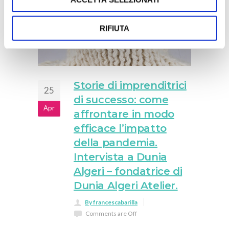
RIFIUTA
Storie di imprenditrici
25
di successo: come
Apr
affrontare in modo
efficace l’impatto
della pandemia.
Intervista a Dunia
Algeri – fondatrice di
Dunia Algeri Atelier.
By francescabarilla
Comments are Off