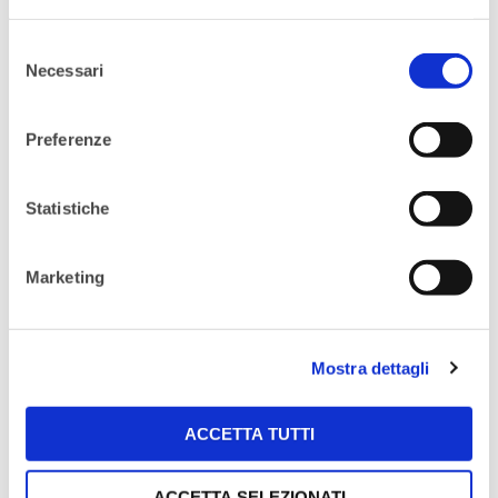
Selezione
Necessari
del
consenso
Preferenze
I nostri Mentor
25
Statistiche
Valentina Maggiore e
Apr
Gianluca Melchiorre ci
raccontano come
Marketing
gestiscono il tempo
del lavoro e il tempo
Mostra dettagli
della famiglia
By Ilaria Scarpiello
Comments
ACCETTA TUTTI
are Off
ACCETTA SELEZIONATI