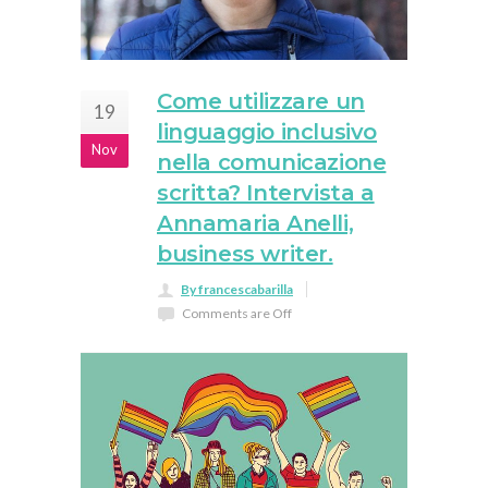
Come utilizzare un
19
linguaggio inclusivo
Nov
nella comunicazione
scritta? Intervista a
Annamaria Anelli,
business writer.
By francescabarilla
Comments are Off