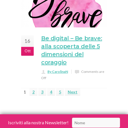
Be digital – Be brave:
16
alla scoperta delle 5
Ott
dimensioni del
coraggio
By CarolinaN
Comments are
Off
1
2
3
4
5
Next
Iscriviti alla nostra Newsletter!