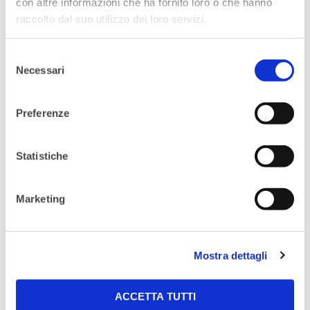
con altre informazioni che ha fornito loro o che hanno
dell’interessato e a obblighi di legge –
raccolto dal suo utilizzo dei loro servizi.
Necessità di dare esecuzione a richieste
dell’interessato.
Selezione
• Al fine dell’invio di comunicazioni
Necessari
del
commerciali – Consenso dell’interessato.
consenso
Preferenze
5. DESTINATARI A CUI VERRANNO
Statistiche
COMUNICATI I DATI PERSONALI
I dati saranno trattati, mediante l’ausilio di
Marketing
strumenti elettronici, dal personale
incaricato dal Titolare, non verranno diffusi
Mostra dettagli
e potranno essere comunicati solo a
responsabili e persone incaricate al
ACCETTA TUTTI
trattamento dati dal Titolare.