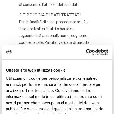
di consentire l’utilizzo dei suoi dati.
3. TIPOLOGIA DI DATI TRATTATI
Per le finalità di cui al precedente art. 2, il
Titolare tratterà tutti o parte dei
seguenti dati personali: nome, cognome,
codice fiscale, Partita Iva, data di nascita,
indirizzo di residenza/domicilio, numero di
telefono, indirizzo email afferenti
all’interessato.
4. BASI GIURIDICHE CHE LEGITTIMANO
Questo sito web utilizza i cookie
IL TRATTAMENTO DEI DATI
Utilizziamo i cookie per personalizzare contenuti ed
annunci, per fornire funzionalità dei social media e per
La legittimazione al trattamento dei dati
analizzare il nostro traffico. Condividiamo inoltre
dell’interessato in relazione alle finalità del
informazioni sul modo in cui utilizza il nostro sito con i
trattamento è la seguente:
nostri partner che si occupano di analisi dei dati web,
• Al fine di dare esecuzione a richieste
pubblicità e social media, i quali potrebbero combinarle