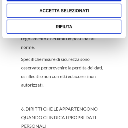
Inoltre, i dati dell’interessato potranno
ACCETTA SELEZIONATI
essere comunicati a soggetti, pubblici e
privati, che possono accedere ai dati in
RIFIUTA
forza di disposizioni di legge o di
regolamento e nei limiti imposti da tali
norme.
Specifiche misure di sicurezza sono
osservate per prevenire la perdita dei dati,
usi illeciti o non corretti ed accessi non
autorizzati.
6. DIRITTI CHE LE APPARTENGONO
QUANDO CI INDICA I PROPRI DATI
PERSONALI