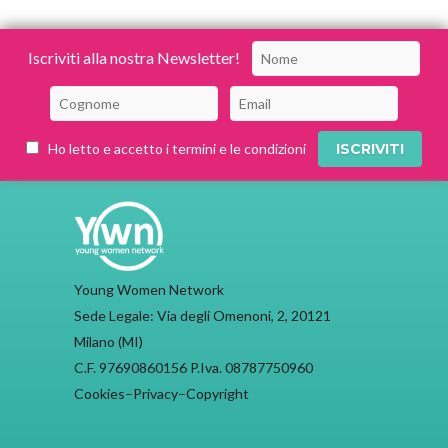
Iscriviti alla nostra Newsletter!
Ho letto e accetto i termini e le condizioni
Young Women Network
Sede Legale: Via degli Omenoni, 2, 20121
Milano (MI)
C.F. 97690860156 P.Iva. 08787750960
Cookies
–
Privacy
–
Copyright