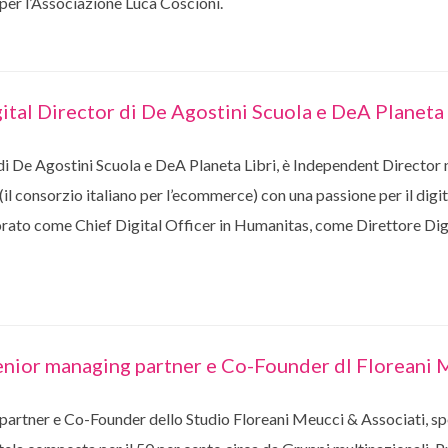
 per l’Associazione Luca Coscioni.
tal Director di De Agostini Scuola e DeA Planeta 
di De Agostini Scuola e DeA Planeta Libri, è Independent Director
l consorzio italiano per l’ecommerce) con una passione per il dig
ato come Chief Digital Officer in Humanitas, come Direttore Digi
enior managing partner e Co-Founder dI Floreani 
artner e Co-Founder dello Studio Floreani Meucci & Associati, spec