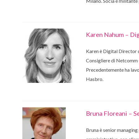
Milano. Socia e militante
Karen Nahum – Digi
Karen è Digital Director 
Consigliere di Netcomm (i
Precedentemente ha lavor
Hasbro.
Bruna Floreani – S
Bruna è senior managing p