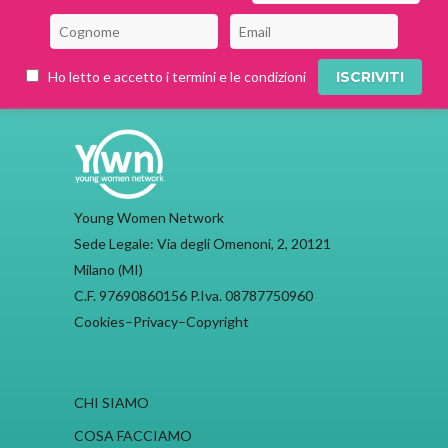
Ho letto e accetto i termini e le condizioni
Young Women Network
Sede Legale: Via degli Omenoni, 2, 20121
Milano (MI)
C.F. 97690860156 P.Iva. 08787750960
Cookies
–
Privacy
–
Copyright
CHI SIAMO
COSA FACCIAMO