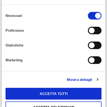
Purtroppo, al momento, non possiamo
garantire la registrazione dell’evento, ma
Selezione
Necessari
del
cerchiamo di inviare i materiali quando
consenso
disponibili.
Preferenze
VADEMECUM ISCRIZIONE
Statistiche
YWN
Marketing
Vorrei iscrivermi a YWN, come
posso fare?
Mostra dettagli
Se vuoi diventare nostra socia, ti basta
ACCETTA TUTTI
andare sul nostro sito alla sezione
“
Associati
”.