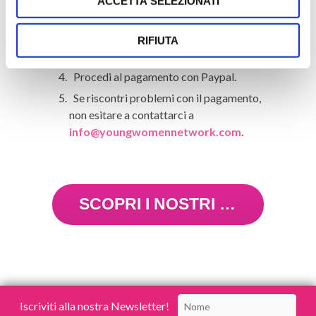
Completa l’iscrizione, ricordando di
ACCETTA SELEZIONATI
inserire una tua email personale.
Seleziona la membership della città che
RIFIUTA
preferisci tra Roma e Milano.
Procedi al pagamento con Paypal.
Se riscontri problemi con il pagamento,
non esitare a contattarci a
info@youngwomennetwork.com
.
SCOPRI I NOSTRI EVENTI
Iscriviti alla nostra Newsletter!