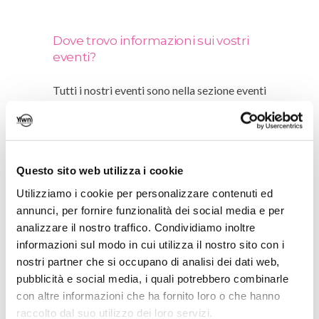
Dove trovo informazioni sui vostri
eventi?
Tutti i nostri eventi sono nella sezione eventi
del nostro
sito
.
Entro quando posso registrarmi?
Questo sito web utilizza i cookie
Utilizziamo i cookie per personalizzare contenuti ed
Le iscrizioni si chiudono il giorno prima
annunci, per fornire funzionalità dei social media e per
dell’evento alle ore 12.00 pm.
analizzare il nostro traffico. Condividiamo inoltre
informazioni sul modo in cui utilizza il nostro sito con i
nostri partner che si occupano di analisi dei dati web,
pubblicità e social media, i quali potrebbero combinarle
Se non posso partecipare all’evento
con altre informazioni che ha fornito loro o che hanno
potrò vedere la registrazione?
raccolto dal suo utilizzo dei loro servizi.