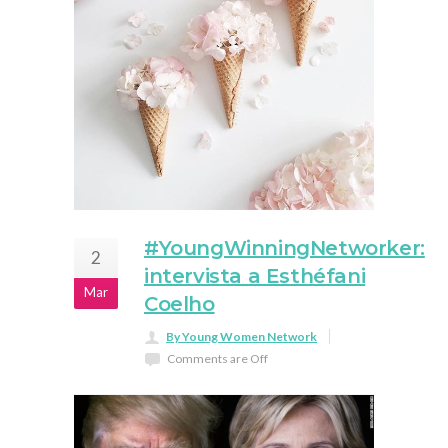
#YoungWinningNetworker:
2
intervista a Esthéfani
Mar
Coelho
By Young Women Network
Comments are Off