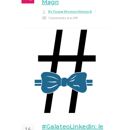
Magri
By Young Women Network
Comments are Off
#GalateoLinkedin: le
16