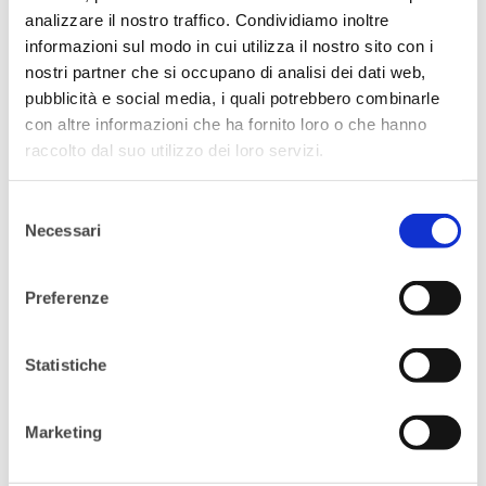
Ylldisi
analizzare il nostro traffico. Condividiamo inoltre
By Young Women Network
informazioni sul modo in cui utilizza il nostro sito con i
Comments are Off
nostri partner che si occupano di analisi dei dati web,
pubblicità e social media, i quali potrebbero combinarle
con altre informazioni che ha fornito loro o che hanno
raccolto dal suo utilizzo dei loro servizi.
Selezione
Necessari
del
consenso
Preferenze
#YoungWinningNetworker:
7
intervista a Valeria
Mar
Rossana Volpe
Statistiche
By Young Women Network
Comments are Off
Marketing