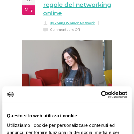
regole del networking
Mag
online
By Young Women Network
Comments are Off
Questo sito web utilizza i cookie
#YoungWinningNetworker:
28
Utilizziamo i cookie per personalizzare contenuti ed
intervista a Besiana
Mar
annunci, per fornire funzionalità dei social media e per