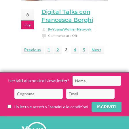
Digital Talks con
6
Francesca Borghi
Lug
By Young Women Network
Comments are Off
Previous
1
2
3
4
5
Next
Iscriviti alla nostra Newsletter!
Ho letto e accetto i termini e le condizioni