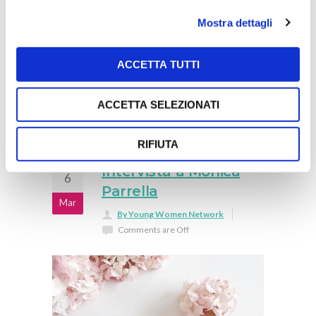
Mostra dettagli
ACCETTA TUTTI
ACCETTA SELEZIONATI
RIFIUTA
Intervista a Monica
6
Parrella
Mar
By Young Women Network
Comments are Off