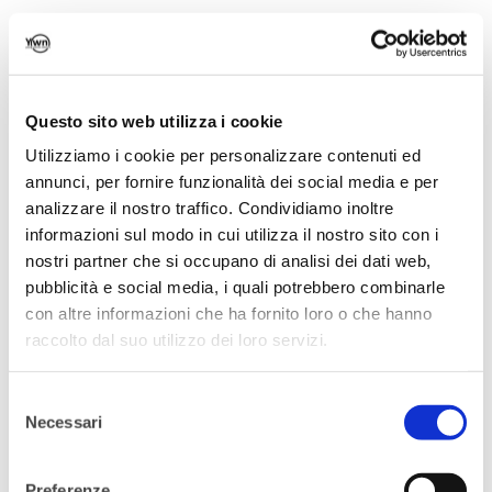
situazione economico-finanziaria
dell’Associazione e sulle risorse a
disposizione per continuare a crescere
insieme.
Questo sito web utilizza i cookie
Utilizziamo i cookie per personalizzare contenuti ed
Perché è importante
annunci, per fornire funzionalità dei social media e per
partecipare?
analizzare il nostro traffico. Condividiamo inoltre
informazioni sul modo in cui utilizza il nostro sito con i
L’approvazione del bilancio non è solo un
nostri partner che si occupano di analisi dei dati web,
adempimento formale: è un momento
pubblicità e social media, i quali potrebbero combinarle
con altre informazioni che ha fornito loro o che hanno
chiave per esercitare il proprio diritto di
raccolto dal suo utilizzo dei loro servizi.
voto, comprendere meglio le dinamiche
interne dell’Associazione e contribuire in
Selezione
modo attivo alla sua gestione presente e
Necessari
del
futura.
consenso
Preferenze