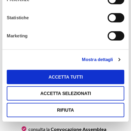
Essere presenti significa essere parte viva
della nostra community e contribuire
concretamente allo sviluppo di un progetto
Statistiche
collettivo basato su trasparenza,
partecipazione e condivisione.
Marketing
ISCRIVITI QUI
Mostra dettagli
Tutte le associate potranno seguire la
ACCETTA TUTTI
diretta live e avranno anche una modalità di
votazione online. Le modalità di voto e i
ACCETTA SELEZIONATI
dettagli per collegarsi verranno rese note
durante l’Assemblea.
RIFIUTA
Per maggiori informazioni:
consulta la
Convocazione Assemblea