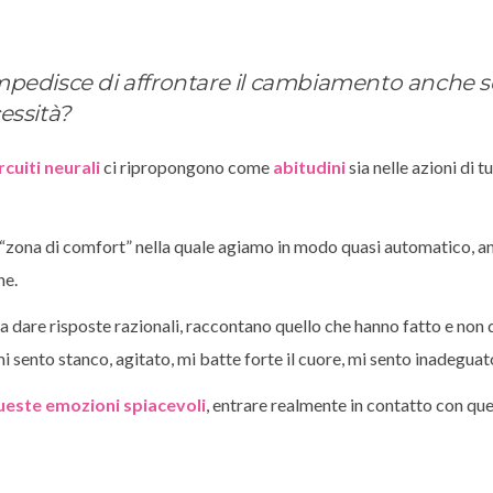
 impedisce di affrontare il cambiamento anche s
essità?
rcuiti neurali
ci ripropongono come
abitudini
sia nelle azioni di tu
na “zona di comfort” nella quale agiamo in modo quasi automatico, a
ne.
 dare risposte razionali, raccontano quello che hanno fatto e non 
mi sento stanco, agitato, mi batte forte il cuore, mi sento inadeguato
ueste emozioni spiacevoli
, entrare realmente in contatto con ques