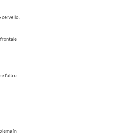
 cervello,
efrontale
e l’altro
oblema in