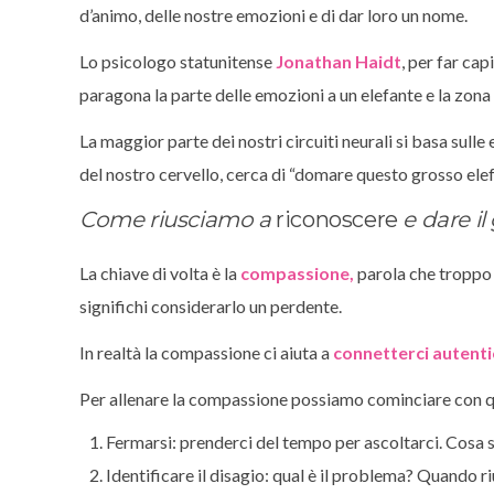
d’animo, delle nostre emozioni e di dar loro un nome.
Lo psicologo statunitense
Jonathan Haidt
, per far cap
paragona la parte delle emozioni a un elefante e la zona a
La maggior parte dei nostri circuiti neurali si basa sull
del nostro cervello, cerca di “domare questo grosso elef
Come riusciamo a
riconoscere
e dare i
La chiave di volta è la
compassione,
parola che troppo 
significhi considerarlo un perdente.
In realtà la compassione ci aiuta a
connetterci autentic
Per allenare la compassione possiamo cominciare con qu
Fermarsi: prenderci del tempo per ascoltarci. Cosa 
Identificare il disagio: qual è il problema? Quando 