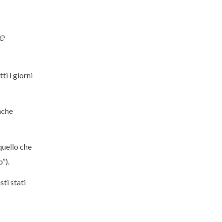
e
tti i giorni
nche
quello che
”).
ti stati