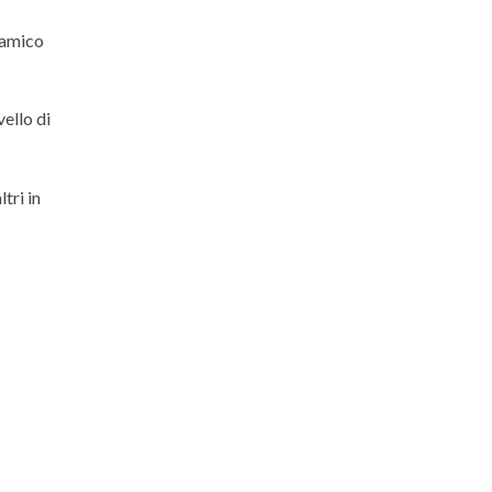
 amico
vello di
tri in