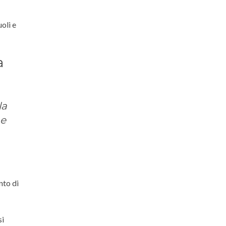
oli e
a
la
 e
nto di
si