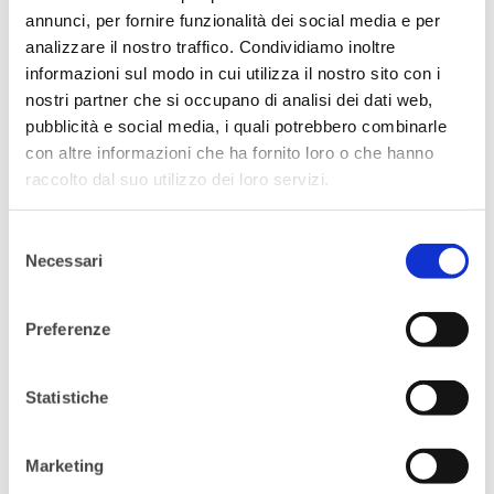
accompagnata da un contatto visivo. Non
annunci, per fornire funzionalità dei social media e per
analizzare il nostro traffico. Condividiamo inoltre
essere una Nice Girl, determinazione
informazioni sul modo in cui utilizza il nostro sito con i
sempre!
nostri partner che si occupano di analisi dei dati web,
pubblicità e social media, i quali potrebbero combinarle
con altre informazioni che ha fornito loro o che hanno
Mistake #5 | Privilegiare sempre il
raccolto dal suo utilizzo dei loro servizi.
lavoro alla vita privata
Selezione
Ricordati di coltivare passioni e interessi,
Necessari
del
costruire relazioni interpersonali e nutrire la
consenso
tua anima costantemente. Dedicare del
Preferenze
tempo a se stesse e alle persone care, oltre a
riequilibrare il rapporto tra vita privata e
Statistiche
professionale, ti permetterà di ristorare
corpo e mente, riconnettendo i pensieri,
Marketing
infondendoti maggiore creatività ed