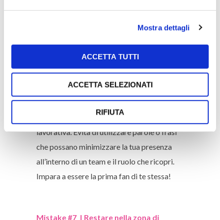
energia. Se non hai ancora un hobby è
arrivato il momento di trovarne uno!
Mostra dettagli
ACCETTA TUTTI
Mistake #6 | Minimizzare il tuo lavoro e
ruolo
ACCETTA SELEZIONATI
Sii sempre fiera delle tue competenze e del
RIFIUTA
valore aggiunto che apporti in ogni attività
lavorativa. Evita di utilizzare parole o frasi
che possano minimizzare la tua presenza
all’interno di un team e il ruolo che ricopri.
Impara a essere la prima fan di te stessa!
Mistake #7 | Restare nella zona di