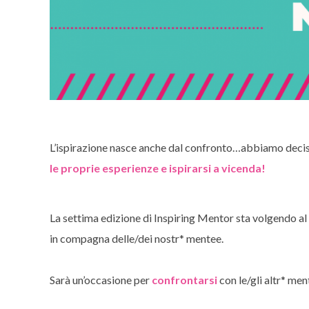
L’ispirazione nasce anche dal confronto…abbiamo deciso d
le proprie esperienze e ispirarsi a vicenda!
La settima edizione di Inspiring Mentor sta volgendo al
in compagna delle/dei nostr* mentee.
Sarà un’occasione per
confrontarsi
con le/gli altr* ment