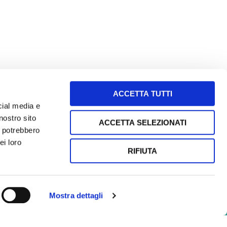
ACCETTA TUTTI
cial media e
nostro sito
ACCETTA SELEZIONATI
i potrebbero
letto e accetto i termini e le condizioni
ei loro
RIFIUTA
SEGUI le nostre storie sui social!
Mostra dettagli