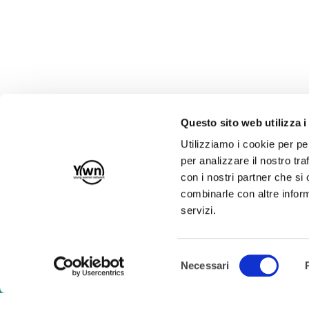
Questo sito web utilizza i
Utilizziamo i cookie per pe
per analizzare il nostro tra
con i nostri partner che si
Iscriviti alla nostra Newsletter!
combinarle con altre inform
servizi.
RICHIEDI RECESSO
Selezione
Necessari
del
Young Women Network
consenso
Sede Legale: Via degli Omenoni, 2, 20121 Milano (MI)