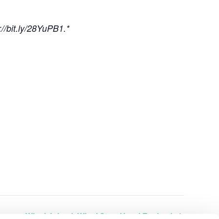
://bit.ly/28YuPB1.*
Why I Joined, Why I Stay, How I Evolved