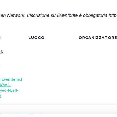
n Network. L’iscrizione su Eventbrite è obbligatoria http
I
LUOGO
ORGANIZZATORE
16
0
.eventbrite.i
-Why-I-
yed-I-Left-
3
nnele Anita Piipari