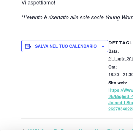
Vi aspettiamo!
*
L’evento è riservato alle sole socie Young Wome
DETTAGL
SALVA NEL TUO CALENDARIO
Data:
21 Luglio 20
Ora:
18:30 - 21:3
Sito web:
Https://www
T/e/biglietti
Joined-I-Sta
2627834022
YWN Goes To Rome – Happy Hour Time! Con Ha