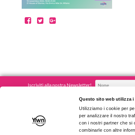
Iscriviti alla nostra Newsletter!
Questo sito web utilizza i
Utilizziamo i cookie per pe
per analizzare il nostro tra
con i nostri partner che si
Young Women Network
combinarle con altre inform