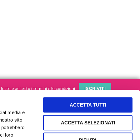
letto e accetto i termini e le condizioni
ACCETTA TUTTI
cial media e
SEGUI le nostre storie sui social!
nostro sito
ACCETTA SELEZIONATI
i potrebbero
ei loro