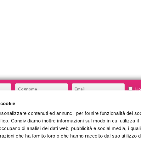
Ho 
 cookie
rsonalizzare contenuti ed annunci, per fornire funzionalità dei so
CHI SIAMO
ffico. Condividiamo inoltre informazioni sul modo in cui utilizza il 
COSA FACCIAMO
 occupano di analisi dei dati web, pubblicità e social media, i qual
azioni che ha fornito loro o che hanno raccolto dal suo utilizzo d
COMMUNITY