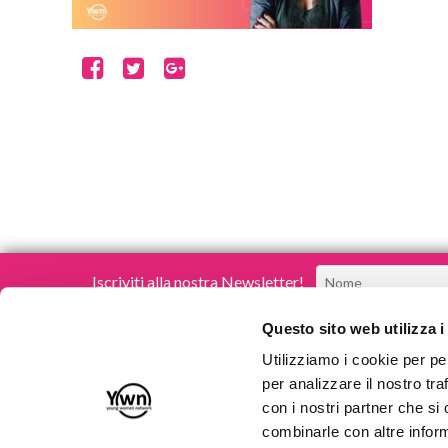
Iscriviti alla nostra Newsletter!
Questo sito web utilizza i
Utilizziamo i cookie per pe
per analizzare il nostro tra
con i nostri partner che si
Young Women Network
combinarle con altre inform