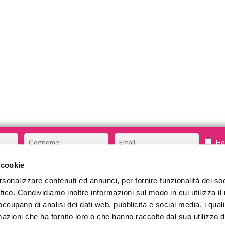
Ho 
 cookie
rsonalizzare contenuti ed annunci, per fornire funzionalità dei so
CHI SIAMO
ffico. Condividiamo inoltre informazioni sul modo in cui utilizza il 
COSA FACCIAMO
 occupano di analisi dei dati web, pubblicità e social media, i qual
azioni che ha fornito loro o che hanno raccolto dal suo utilizzo d
COMMUNITY