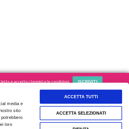
letto e accetto i termini e le condizioni
ACCETTA TUTTI
cial media e
SEGUI le nostre storie sui social!
nostro sito
ACCETTA SELEZIONATI
i potrebbero
ei loro