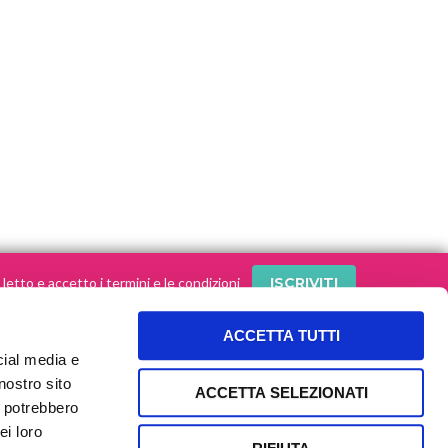
letto e accetto i termini e le condizioni
ACCETTA TUTTI
cial media e
SEGUI le nostre storie sui social!
nostro sito
ACCETTA SELEZIONATI
i potrebbero
ei loro