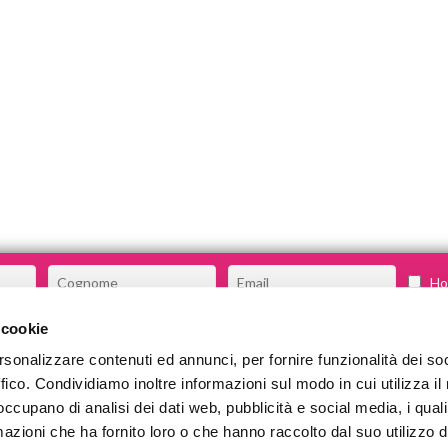
Ho 
 cookie
rsonalizzare contenuti ed annunci, per fornire funzionalità dei so
CHI SIAMO
ffico. Condividiamo inoltre informazioni sul modo in cui utilizza il 
COSA FACCIAMO
 occupano di analisi dei dati web, pubblicità e social media, i qual
azioni che ha fornito loro o che hanno raccolto dal suo utilizzo d
COMMUNITY