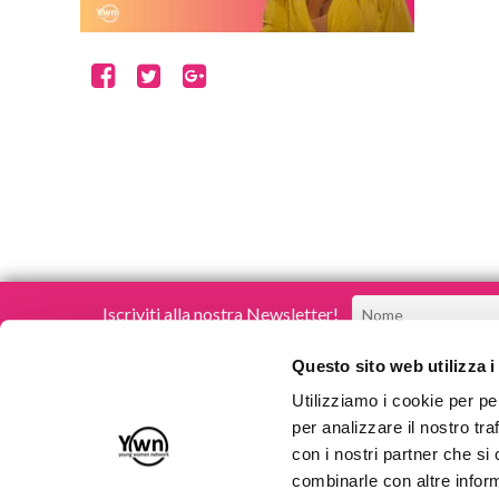
Iscriviti alla nostra Newsletter!
Questo sito web utilizza i
Utilizziamo i cookie per pe
per analizzare il nostro tra
con i nostri partner che si
Young Women Network
combinarle con altre inform