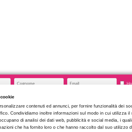
Ho 
 cookie
rsonalizzare contenuti ed annunci, per fornire funzionalità dei so
CHI SIAMO
ffico. Condividiamo inoltre informazioni sul modo in cui utilizza il 
COSA FACCIAMO
 occupano di analisi dei dati web, pubblicità e social media, i qual
azioni che ha fornito loro o che hanno raccolto dal suo utilizzo d
COMMUNITY