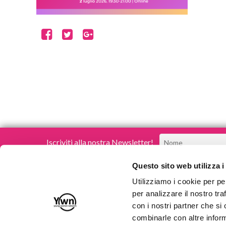
Iscriviti alla nostra Newsletter!
Questo sito web utilizza i
Utilizziamo i cookie per pe
per analizzare il nostro tra
con i nostri partner che si
Young Women Network
combinarle con altre inform