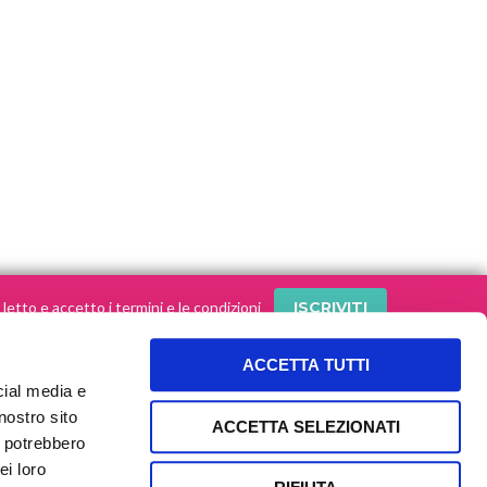
letto e accetto i termini e le condizioni
ACCETTA TUTTI
cial media e
SEGUI le nostre storie sui social!
nostro sito
ACCETTA SELEZIONATI
i potrebbero
ei loro