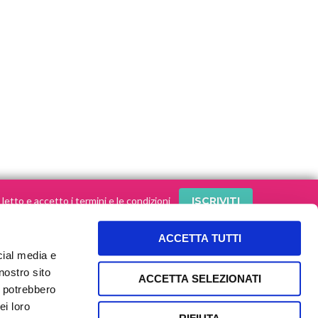
letto e accetto i termini e le condizioni
ACCETTA TUTTI
cial media e
SEGUI le nostre storie sui social!
nostro sito
ACCETTA SELEZIONATI
i potrebbero
ei loro