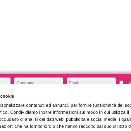
Ho 
 cookie
rsonalizzare contenuti ed annunci, per fornire funzionalità dei so
CHI SIAMO
ffico. Condividiamo inoltre informazioni sul modo in cui utilizza il 
COSA FACCIAMO
 occupano di analisi dei dati web, pubblicità e social media, i qual
azioni che ha fornito loro o che hanno raccolto dal suo utilizzo d
COMMUNITY