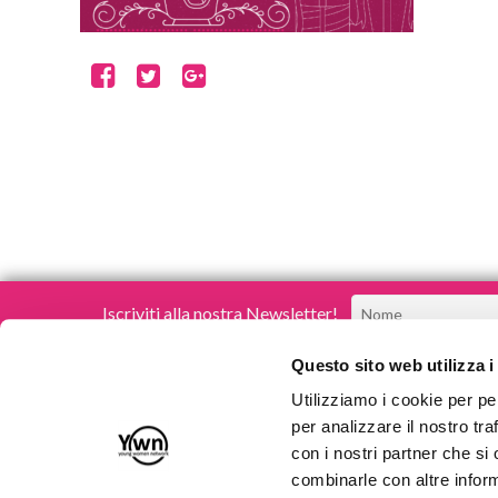
Iscriviti alla nostra Newsletter!
Questo sito web utilizza i
Utilizziamo i cookie per pe
per analizzare il nostro tra
con i nostri partner che si
Young Women Network
combinarle con altre inform