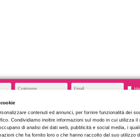
Ho 
 cookie
rsonalizzare contenuti ed annunci, per fornire funzionalità dei so
CHI SIAMO
ffico. Condividiamo inoltre informazioni sul modo in cui utilizza il 
COSA FACCIAMO
 occupano di analisi dei dati web, pubblicità e social media, i qual
azioni che ha fornito loro o che hanno raccolto dal suo utilizzo d
COMMUNITY