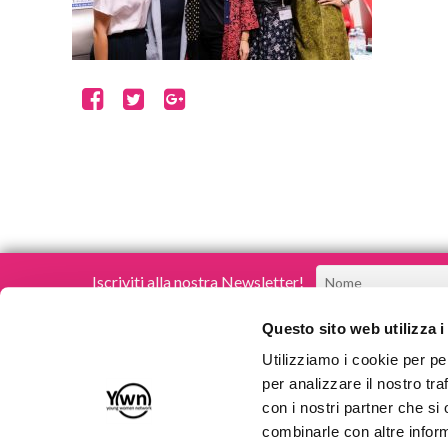
Iscriviti alla nostra Newsletter!
Questo sito web utilizza i
Utilizziamo i cookie per pe
per analizzare il nostro tra
con i nostri partner che si
Young Women Network
combinarle con altre inform