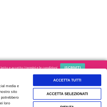
letto e accetto i termini e le condizioni
ACCETTA TUTTI
cial media e
SEGUI le nostre storie sui social!
nostro sito
ACCETTA SELEZIONATI
i potrebbero
ei loro