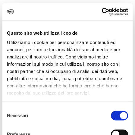
collaborazione con
YoungWomenNetwork
su come diventare
imprenditori di se stessi e questi sono i suoi
Questo sito web utilizza i cookie
tre consigli per indirizzare al meglio il
proprio destino:
Utilizziamo i cookie per personalizzare contenuti ed
annunci, per fornire funzionalità dei social media e per
Acquisire competenze
: studiare serve e
analizzare il nostro traffico. Condividiamo inoltre
serve ancor di più nutrire costantemente il
informazioni sul modo in cui utilizza il nostro sito con i
nostri partner che si occupano di analisi dei dati web,
proprio sapere, per esempio
pubblicità e social media, i quali potrebbero combinarle
approfondendo più settori insieme, se vi
con altre informazioni che ha fornito loro o che hanno
piace il marketing perché non applicarlo al
raccolto dal suo utilizzo dei loro servizi.
digitale o alla tecnologia?
Selezione
Capitalizzare le esperienze
: tutto quello
Necessari
del
che vi accade è un’esperienza di vita. Prima
consenso
di intraprendere l’avventura imprenditoriale
Preferenze