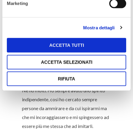
Marketing
A prendere iniziativa. L’innovazione e la
creatività richiedono di entrare in territori
Mostra dettagli
sconosciuti. Nessuno può darti il permesso
di fare qualcosa che non ha immaginato
ACCETTA TUTTI
ancora possibile. Devi prima immaginarlo e
poi prendere iniziativa.
ACCETTA SELEZIONATI
RIFIUTA
Hai un role model o un mentor?
Ne ho molti. Ho sempre avuto uno spirito
indipendente, così ho cercato sempre
persone da ammirare e da cui ispirarmi ma
che mi incoraggiassero e mi spingessero ad
essere più me stessa che ad imitarli.