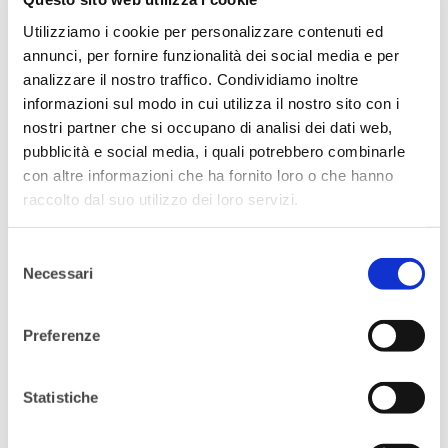
Utilizziamo i cookie per personalizzare contenuti ed
Come donna, è stato difficile costruire la
annunci, per fornire funzionalità dei social media e per
analizzare il nostro traffico. Condividiamo inoltre
carriera nelle arti e nel entertainment?
informazioni sul modo in cui utilizza il nostro sito con i
Direi che tutte le sfide legate al genere sono
nostri partner che si occupano di analisi dei dati web,
pubblicità e social media, i quali potrebbero combinarle
le stesse in tutti i settori, con alcune
con altre informazioni che ha fornito loro o che hanno
eccezioni. Principalmente per le donne di
raccolto dal suo utilizzo dei loro servizi.
talento è difficile accedere a ruoli di
leadership. Quando ero più giovane, per
Selezione
esempio, lavorando da attrice, la principale
Necessari
del
consenso
barriera era che le storie erano quasi
sempre storie di uomini, con ruoli di donne
Preferenze
secondarie. Ora le cose stanno cambiando.
Statistiche
Cosa hai imparato dal tuo lavoro Gillian?