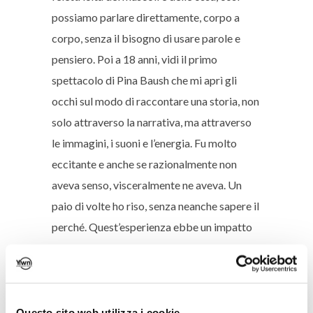
possiamo parlare direttamente, corpo a
corpo, senza il bisogno di usare parole e
pensiero. Poi a 18 anni, vidi il primo
spettacolo di Pina Baush che mi aprì gli
occhi sul modo di raccontare una storia, non
solo attraverso la narrativa, ma attraverso
le immagini, i suoni e l’energia. Fu molto
eccitante e anche se razionalmente non
aveva senso, visceralmente ne aveva. Un
paio di volte ho riso, senza neanche sapere il
perché. Quest’esperienza ebbe un impatto
significativo sulla direzione della mia
carriera e decisi quella notte di inseguire
questa nuova forma di danza teatro.
Questo sito web utilizza i cookie