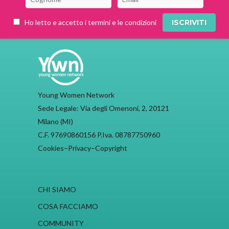
Ho letto e accetto i termini e le condizioni
Young Women Network
Sede Legale: Via degli Omenoni, 2, 20121
Milano (MI)
C.F. 97690860156 P.Iva. 08787750960
Cookies
–
Privacy
–
Copyright
CHI SIAMO
COSA FACCIAMO
COMMUNITY