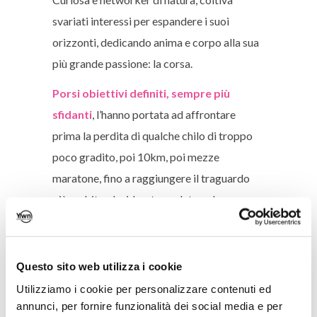
svariati interessi per espandere i suoi
orizzonti, dedicando anima e corpo alla sua
più grande passione: la corsa.
Porsi obiettivi definiti, sempre più
sfidanti
, l’hanno portata ad affrontare
prima la perdita di qualche chilo di troppo
poco gradito, poi 10km, poi mezze
maratone, fino a raggiungere il traguardo
più ambito, desiderato, sudato nel vero
senso della parola: la maratona di New
York.
Questo sito web utilizza i cookie
La corsa come metafora della vita.
Tutto
Utilizziamo i cookie per personalizzare contenuti ed
ha inizio quasi per caso, quasi per scherzo, e
annunci, per fornire funzionalità dei social media e per
pian piano, vedendo i primi risultati, ci si