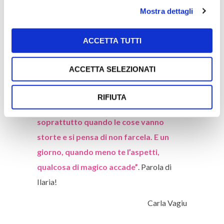
determinazione, tenacia, costanza ed
Mostra dettagli
entusiasmo sono gli ingredienti che si sono
rivelati preziosi per Ilaria e che, se ci
ACCETTA TUTTI
pensiamo bene, lo sono per tutti i nostri
ACCETTA SELEZIONATI
risultati raggiunti e per quelli che vogliamo
raggiungere!
RIFIUTA
“Bisogna sempre credere in sé stessi,
soprattutto quando le cose vanno
storte e si pensa di non farcela. E un
giorno, quando meno te l’aspetti,
qualcosa di magico accade”
. Parola di
Ilaria!
Carla Vagiu