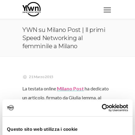
YWN su Milano Post | Il primi
Speed Networking al
femminile a Milano
21 Marzo 2015
La testata online
Milano Post
ha dedicato
un articolo, firmato da Giulia Iemma, al
primo
Speed Networking Date
di
Young
Women Network
, svoltosi a Milano il 10
dicembre 2013.
Questo sito web utilizza i cookie