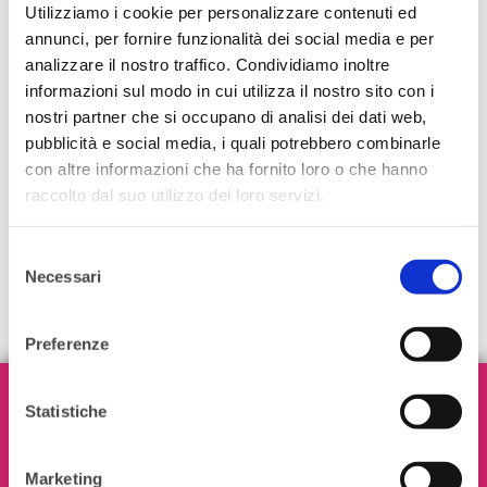
L’evento cerca di promuovere
Utilizziamo i cookie per personalizzare contenuti ed
annunci, per fornire funzionalità dei social media e per
maggiormente il talento femminile negli
analizzare il nostro traffico. Condividiamo inoltre
ambienti di lavoro, specie a livelli più alti, in
informazioni sul modo in cui utilizza il nostro sito con i
cui domina ancora la figura maschile.
nostri partner che si occupano di analisi dei dati web,
pubblicità e social media, i quali potrebbero combinarle
Leggi
con altre informazioni che ha fornito loro o che hanno
raccolto dal suo utilizzo dei loro servizi.
Selezione
Necessari
del
consenso
Preferenze
Iscriviti alla nostra Newsletter!
Statistiche
Marketing