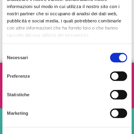
creare un binomio vincente.
informazioni sul modo in cui utilizza il nostro sito con i
nostri partner che si occupano di analisi dei dati web,
Per leggere tutti gli articoli
clicca qui
.
pubblicità e social media, i quali potrebbero combinarle
con altre informazioni che ha fornito loro o che hanno
raccolto dal suo utilizzo dei loro servizi.
Selezione
Necessari
del
consenso
Iscriviti alla nostra Newsletter!
Preferenze
Statistiche
Ho letto e accetto i termini e le condizioni
Marketing