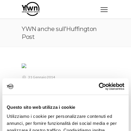
YWN anche sull’Huffington
Post
31 Gennaio 2014
Potrete leggere le news di Young Women
Network sul blog di Teresa Budetta
sull’Huffington Post. Tantissime notizie e
Questo sito web utilizza i cookie
approfondimenti sulle giovani donne, sul
Utilizziamo i cookie per personalizzare contenuti ed
annunci, per fornire funzionalità dei social media e per
mondo del lavoro, e sulle strategie per
analizzare il nostro traffico. Condividiamo inoltre