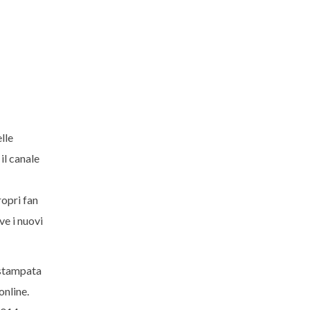
lle
il canale
ropri fan
e i nuovi
 stampata
online.