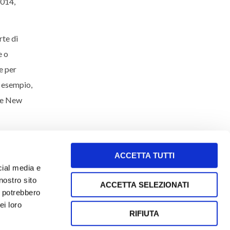
2014,
rte di
e o
e per
d esempio,
e e New
ACCETTA TUTTI
cial media e
nostro sito
ACCETTA SELEZIONATI
i potrebbero
letto e accetto i termini e le condizioni
ei loro
RIFIUTA