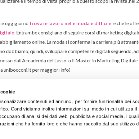
ualizzare e il tempo di vista, proprio a questo scopo la rivista ,nel 
he oggigiorno
trovare lavoro nelle moda è difficile
, e che le offe
igitale
. Entrambe consigliano di seguire corsi di marketing digital
 abbigliamento online. La moda si conferma la carriera più attraent
ogno dobbiamo, quindi, sviluppare competenze digitali seguendo, a
mosso dall’Accademia del Lusso, o il Master in Marketing Digital
 unibocconi.it per maggiori info)
 cookie
rsonalizzare contenuti ed annunci, per fornire funzionalità dei so
ffico. Condividiamo inoltre informazioni sul modo in cui utilizza il 
 occupano di analisi dei dati web, pubblicità e social media, i qual
Ho 
azioni che ha fornito loro o che hanno raccolto dal suo utilizzo d