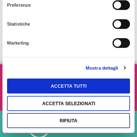
partner.
Preferenze
Accetta i cookie di
statistiche,
Statistiche
marketing
per guardare questo video.
Marketing
Mostra dettagli
Iscriviti alla nostra Newsletter!
ACCETTA TUTTI
Ho letto e accetto i termini e le condizioni
ACCETTA SELEZIONATI
RIFIUTA