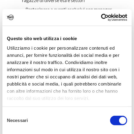
ragazze di diverse età e settori
– Partecipare a eventi esclusivi con manager
ed esperti del mondo dell’economia e della
cultura in partnership con aziende quali
Vodafone, Axa, Mondadori etc,
Questo sito web utilizza i cookie
– Beneficiare del sistema di convenzioni del
Utilizziamo i cookie per personalizzare contenuti ed
mondo YWN
annunci, per fornire funzionalità dei social media e per
analizzare il nostro traffico. Condividiamo inoltre
– Entrare in contatto con la rete di
informazioni sul modo in cui utilizza il nostro sito con i
associazioni partner di YWN
nostri partner che si occupano di analisi dei dati web,
– Ricevere la newsletter di YWN per tenersi
pubblicità e social media, i quali potrebbero combinarle
aggiornati su attività, eventi e tendenze!
con altre informazioni che ha fornito loro o che hanno
raccolto dal suo utilizzo dei loro servizi.
Come diventare una YWNetworker?
Basta
associarsi
con un clic.
Selezione
Ringraziamo Boston Consulting Group per
Necessari
del
consenso
l’ospitalità e
Il Tempo delle Donne
, nostro