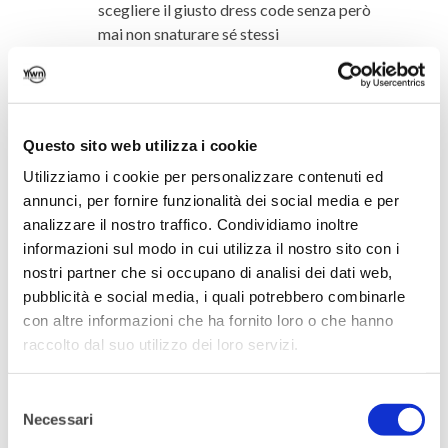
scegliere il giusto dress code senza però
mai non snaturare sé stessi
ABBIATE UNA STRATEGIA
: prima di
partecipare è importante riuscire a
scegliere solo eventi di reale interesse,
studiarli, prepararsi con una
Questo sito web utilizza i cookie
presentazione ad effetto e (soprattutto)
Utilizziamo i cookie per personalizzare contenuti ed
definire il proprio obiettivo di
annunci, per fornire funzionalità dei social media e per
networking!
analizzare il nostro traffico. Condividiamo inoltre
MAI SENZA BIGLIETTI DA VISITA
: un
informazioni sul modo in cui utilizza il nostro sito con i
alleato immancabile…senza
nostri partner che si occupano di analisi dei dati web,
però esagerare con la distribuzione!
pubblicità e social media, i quali potrebbero combinarle
PRENDETE APPUNTI
: prestate
con altre informazioni che ha fornito loro o che hanno
attenzione al vostro interlocutore e
raccolto dal suo utilizzo dei loro servizi.
prendete appunti
RUN AWAY
… analizza la situazione e
Selezione
congedati quando la conversazione
Necessari
del
smette di evolversi
consenso