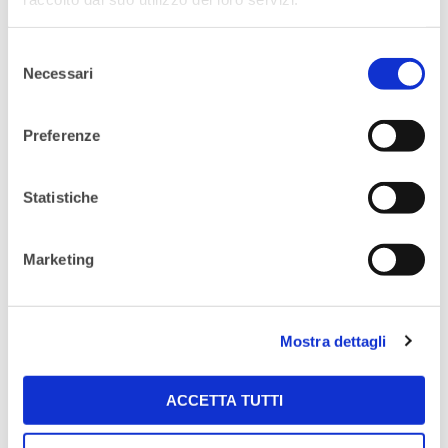
questa occasione ci focalizzeremo sull’e-
commerce, nuovi trend ed opportunità.
Selezione
Aprile:
“Google for Work: strumenti di
Necessari
del
lavoro per le aziende” da Google
consenso
Un workshop organizzato insieme a Work
Preferenze
Wide Women per imparare come utilizzare
al meglio gli strumenti di Google per essere
Statistiche
più e come possono aiutarci per
semplificare.
Marketing
Maggio:
“Come riuscire a gestire in maniera
efficace più progetti?” Un workshop
Mostra dettagli
organizzato con i coach del Project
Manager Institute
ACCETTA TUTTI
Maggio:
Gioco di Team building
“L’Intrappolato”
Giugno:
Nike Run