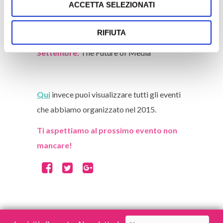
ACCETTA SELEZIONATI
Giugno:
Workshop per imparare le tecniche
di Mindfullness ospitati da Mediobanca
RIFIUTA
Luglio:
The Future of Internet of Thing
Settembre:
The Future of Media
Qui
invece puoi visualizzare tutti gli eventi
che abbiamo organizzato nel 2015.
Ti aspettiamo al prossimo evento non
mancare!