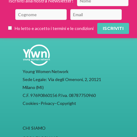
Iscriviti alla nostra Newsletter!
Ho letto e accetto i termini e le condizioni
Young Women Network
Sede Legale: Via degli Omenoni, 2, 20121
Milano (MI)
C.F. 97690860156 P.Iva. 08787750960
Cookies
–
Privacy
–
Copyright
CHI SIAMO