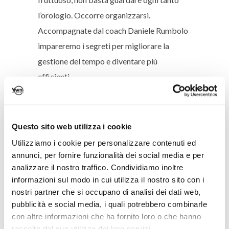
l’orologio. Occorre organizzarsi.
Accompagnate dal coach Daniele Rumbolo
impareremo i segreti per migliorare la
gestione del tempo e diventare più
efficienti.
Febbraio:
Imparare l’importanza del body
language attraverso la danza
Marzo:
“Creative problem Solving” ospitati
Questo sito web utilizza i cookie
da Mediobanca
Utilizziamo i cookie per personalizzare contenuti ed
Marzo:
“The future of Shopping”
annunci, per fornire funzionalità dei social media e per
analizzare il nostro traffico. Condividiamo inoltre
“The future of” è un ciclo di eventi in cui,
informazioni sul modo in cui utilizza il nostro sito con i
ospitati dalle aziende più innovative a livello
nostri partner che si occupano di analisi dei dati web,
internazionale, impareremo come la
pubblicità e social media, i quali potrebbero combinarle
tecnologia sta cambiando diversi settori. In
con altre informazioni che ha fornito loro o che hanno
raccolto dal suo utilizzo dei loro servizi.