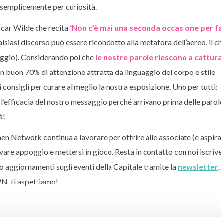
 semplicemente per curiosità.
scar Wilde che recita
‘Non c’è mai una seconda occasione per f
siasi discorso può essere ricondotto alla metafora dell’aereo, il c
raggio). Considerando poi che
le nostre parole riescono a cattur
un buon 70% di attenzione attratta da linguaggio del corpo e stile
i consigli per curare al meglio la nostra esposizione. Uno per tutti:
l’efficacia del nostro messaggio perché arrivano prima delle parol
à!
 Network continua a lavorare per offrire alle associate (e aspirant
vare appoggio e mettersi in gioco. Resta in contatto con noi iscrive
 aggiornamenti sugli eventi della Capitale tramite la
newsletter
.
YWN, ti aspettiamo!