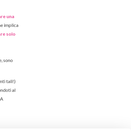
are una
he implica
are solo
e, sono
i tali!)
ndoti al
 A