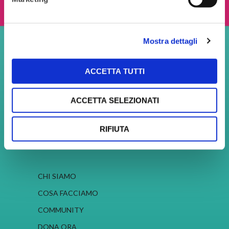
Ho letto e accetto i termini e le condizioni
Mostra dettagli
ACCETTA TUTTI
Young Women Network
Sede Legale: Via degli Omenoni, 2, 20121
ACCETTA SELEZIONATI
Milano (MI)
C.F. 97690860156 P.Iva. 08787750960
RIFIUTA
Cookies
–
Privacy
–
Copyright
CHI SIAMO
COSA FACCIAMO
COMMUNITY
DONA ORA