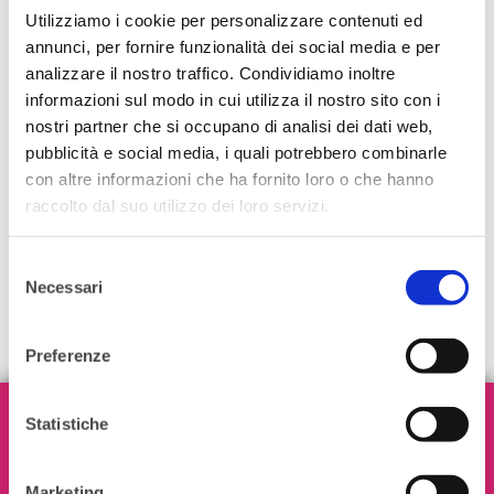
parlerà di Leadership e del programma
Utilizziamo i cookie per personalizzare contenuti ed
Leader del Futuro, un percorso di sviluppo
annunci, per fornire funzionalità dei social media e per
analizzare il nostro traffico. Condividiamo inoltre
studiato proprio per i giovani.
informazioni sul modo in cui utilizza il nostro sito con i
Il numero di posti è limitato, vi chiediamo di
nostri partner che si occupano di analisi dei dati web,
inviare la conferma
pubblicità e social media, i quali potrebbero combinarle
all’email
youngwomennetwork@gmail.com
con altre informazioni che ha fornito loro o che hanno
Per ulteriori informazioni non esitate a
raccolto dal suo utilizzo dei loro servizi.
contattarci.
A presto!
Selezione
Necessari
del
consenso
Preferenze
Iscriviti alla nostra Newsletter!
Statistiche
Marketing