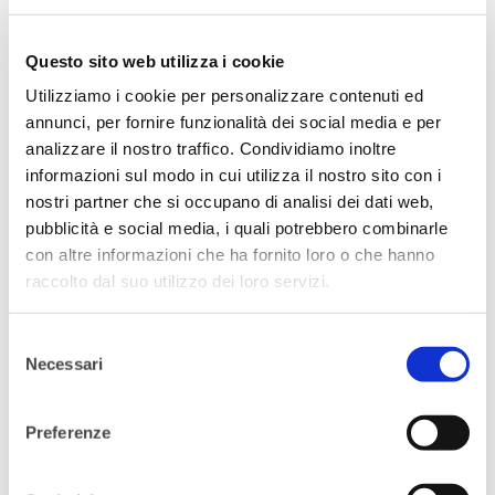
aggiunto l’obiettivo
..
A questo punto vestiamoci!
Questo sito web utilizza i cookie
Utilizziamo i cookie per personalizzare contenuti ed
Scopriamo con
Elisa e Diana Pracella
– la
annunci, per fornire funzionalità dei social media e per
nostra stilista – come vestirci per creare
analizzare il nostro traffico. Condividiamo inoltre
coerenza tra il nostro “io” interiore ed
informazioni sul modo in cui utilizza il nostro sito con i
esteriore!
nostri partner che si occupano di analisi dei dati web,
pubblicità e social media, i quali potrebbero combinarle
Partiamo dai cinque elementi del feng
con altre informazioni che ha fornito loro o che hanno
shui..
acqua, legno, fuoco, terra e
raccolto dal suo utilizzo dei loro servizi.
metallo
..
Selezione
Qual’e il nostro elemento?!
Necessari
del
consenso
Acqua – L’elemento delle persone il cui
Preferenze
obiettivo è l’essere nonché di coloro che
hanno forte bisogno di indipendenza. Le