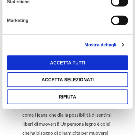
Statistiche
persone acqua sono coloro il cui obiettivo
richiede studio e solitudine. Dal punto di
Marketing
vista dell’abbigliamento? Abiti ampi che si
muovono, di colore scuro, capi asimmetrici,
accessori scuri e profondi che diano L’ idea
Mostra dettagli
del movimento
Legno – Rappresenta l’e
lemento di coloro
ACCETTA TUTTI
che agiscono… le persone legno sono quelle
che perseguono un obiettivo di crescita, che
ACCETTA SELEZIONATI
le richiede di essere iperattive ed iper-
dinamiche. In termini di stile? Un
RIFIUTA
abbigliamento sportivo e casual, c
omodo,
come i jeans, che dia la possibilità di s
entirsi
liberi di muoversi! Un persona legno è colei
che ha bisogno di dinamicità per muoversi