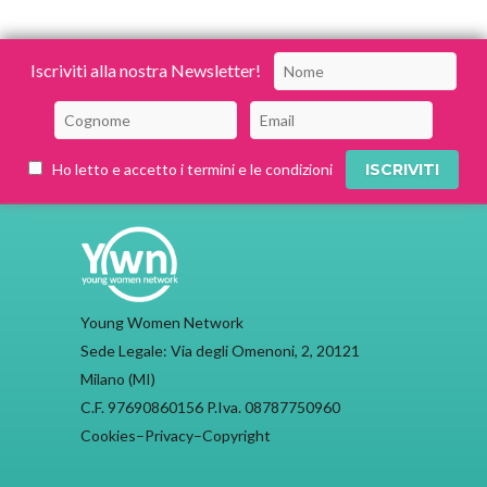
Iscriviti alla nostra Newsletter!
Ho letto e accetto i termini e le condizioni
Young Women Network
Sede Legale: Via degli Omenoni, 2, 20121
Milano (MI)
C.F. 97690860156 P.Iva. 08787750960
Cookies
–
Privacy
–
Copyright