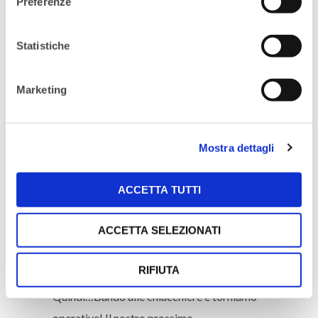
Preferenze
network, permettere a giovani ragazze
di talento di conoscersi e mettersi in
Statistiche
contatto, favorire lo scambio di idee,
progetti e soluzioni.
Nei grandi contesti
Marketing
metropolitani, non è così banale poter
contare su una rete eterogenea di ragazze al
di fuori della propria cerchia lavorativa,
Mostra dettagli
provenienti da contesti diversi, ma tutte
aperte al confronto e alla conoscenza. La
ACCETTA TUTTI
nostra speranza è che il bel gruppo che si è
creato a Roma possa supportare non solo le
ACCETTA SELEZIONATI
future attività ma che possa anche crescere
forte, e in salute.
RIFIUTA
Quindi…Bando alle chiacchiere e torniamo
operative! Il nostro prossimo