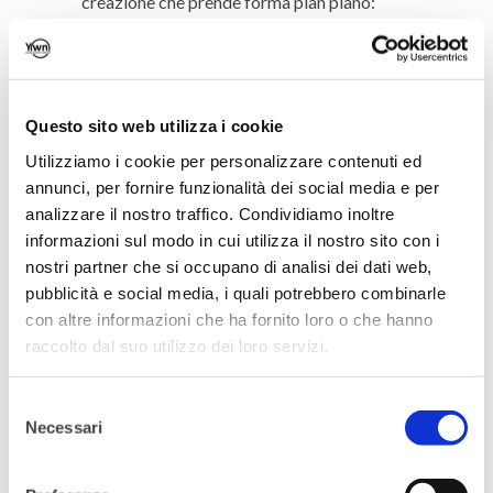
creazione che prende forma pian piano:
selezionare quindi le persone “giuste” per
noi, andandole a conoscere, partecipando
ad eventi, informandoci sul loro conto in
Questo sito web utilizza i cookie
modo da poter avere con loro uno scambio
Utilizziamo i cookie per personalizzare contenuti ed
e un confronto. E ancora, e
vitare
annunci, per fornire funzionalità dei social media e per
assolutamente di instaurare legami al
analizzare il nostro traffico. Condividiamo inoltre
solo scopo di poterli sfruttare
ma, al
informazioni sul modo in cui utilizza il nostro sito con i
contrario, privilegiare tutti quei rapporti che
nostri partner che si occupano di analisi dei dati web,
pubblicità e social media, i quali potrebbero combinarle
hanno qualcosa da insegnarci e che possono
con altre informazioni che ha fornito loro o che hanno
contribuire alla nostra crescita personale e
raccolto dal suo utilizzo dei loro servizi.
professionale.
Selezione
La missione di YWN
, che sia Roma o
Necessari
del
Milano non importa,
resta sempre unica:
consenso
quella di portare in alto la cultura del