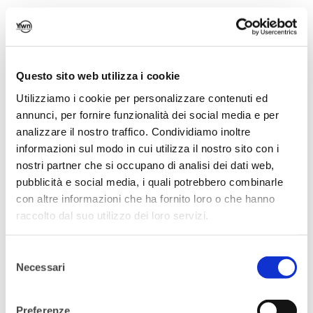
inoltre, mi ha portato a vedere la mia
quotidianità da una diversa prospettiva. E
poi ho potuto anche portare spunti
costruttivi nella mia azienda per migliorare
Questo sito web utilizza i cookie
alcune iniziative che ritenevo migliorabili
Utilizziamo i cookie per personalizzare contenuti ed
annunci, per fornire funzionalità dei social media e per
C
ome, secondo te Young Women
analizzare il nostro traffico. Condividiamo inoltre
Network può aiutarti nel costruire una
informazioni sul modo in cui utilizza il nostro sito con i
nostri partner che si occupano di analisi dei dati web,
carriera di successo?
pubblicità e social media, i quali potrebbero combinarle
Lavorando non è facile conoscere persone
con altre informazioni che ha fornito loro o che hanno
raccolto dal suo utilizzo dei loro servizi.
che si occupano di settori diversi dal
proprio, YWN ti aiuta a farlo, lo rende
Selezione
semplice! In particolar modo, trovo utile e
Necessari
del
incoraggiante confrontarmi con giovani
consenso
donne ambiziose e curiose come me. Mi
Preferenze