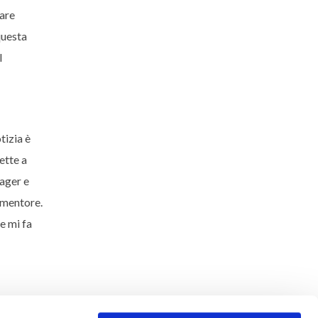
are
questa
l
tizia è
ette a
ager e
n mentore.
e mi fa