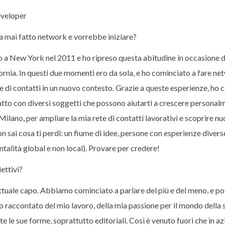
eveloper
ha mai fatto network e vorrebbe iniziare?
 a New York nel 2011 e ho ripreso questa abitudine in occasione d
fornia. In questi due momenti ero da sola, e ho cominciato a fare n
te di contatti in un nuovo contesto. Grazie a queste esperienze, ho 
atto con diversi soggetti che possono aiutarti a crescere personal
lano, per ampliare la mia rete di contatti lavorativi e scoprire n
n sai cosa ti perdi: un fiume di idee, persone con esperienze divers
ntalità global e non local). Provare per credere!
ettivi?
tuale capo. Abbiamo cominciato a parlare del più e del meno, e poi
o raccontato del mio lavoro, della mia passione per il mondo della 
tte le sue forme, soprattutto editoriali. Così è venuto fuori che in a