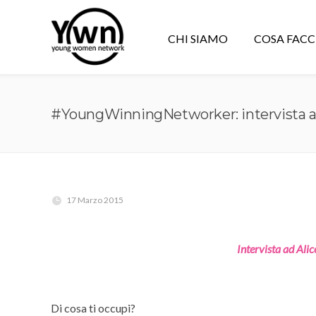
CHI SIAMO
COSA FAC
#YoungWinningNetworker: intervista ad
17 Marzo 2015
Intervista ad Alic
Di cosa ti occupi?