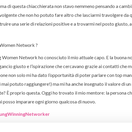
rima di questa chiacchierata non stavo nemmeno pensando a cambi
volgente che non ho potuto fare altro che lasciarmi travolgere da 
uire una serie di relazioni positive e a trovarmi nel posto giusto, a
ung Women Network ?
 Women Network ho conosciuto il mio attuale capo. E la buona no
ggancio giusto e l’ispirazione che cercavano grazie ai contatti che m
 non solo mi ha dato l’opportunità di poter parlare con top man
rei mai potuto raggiungere!) ma mi ha anche insegnato il valore di u
nte? È proprio questa. Oggi ho trovato il mio mentore: la persona ch
 cui posso imparare ogni giorno qualcosa di nuovo.
ungWinningNetworker