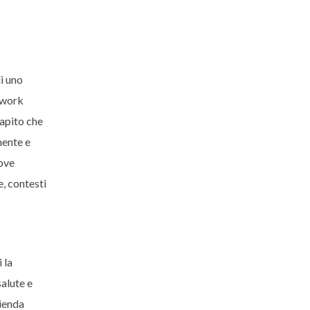
i uno
etwork
capito che
mente e
uove
e, contesti
 la
salute e
zienda