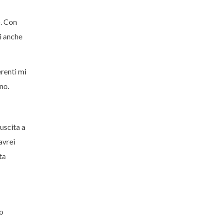
o. Con
i anche
erenti mi
no.
uscita a
avrei
ta
lo