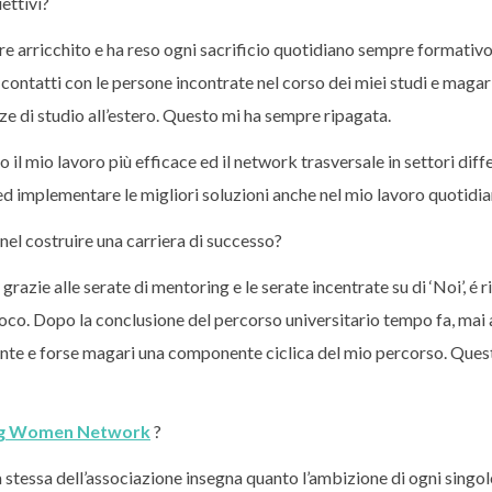
ettivi?
re arricchito e ha reso ogni sacrificio quotidiano sempre formativ
 contatti con le persone incontrate nel corso dei miei studi e magar
ze di studio all’estero. Questo mi ha sempre ripagata.
so il mio lavoro più efficace ed il network trasversale in settori diff
ed implementare le migliori soluzioni anche nel mio lavoro quotidia
l costruire una carriera di successo?
zie alle serate di mentoring e le serate incentrate su di ‘Noi’, é ri
gioco. Dopo la conclusione del percorso universitario tempo fa, mai 
ante e forse magari una componente ciclica del mio percorso. Ques
ung Women Network
?
tessa dell’associazione insegna quanto l’ambizione di ogni singo