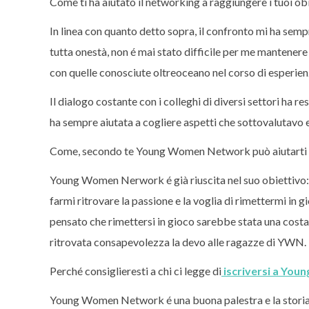
Come ti ha aiutato il networking a raggiungere i tuoi obi
In linea con quanto detto sopra, il confronto mi ha semp
tutta onestà, non é mai stato difficile per me mantenere
con quelle conosciute oltreoceano nel corso di esperien
Il dialogo costante con i colleghi di diversi settori ha re
ha sempre aiutata a cogliere aspetti che sottovalutavo 
Come, secondo te Young Women Network può aiutarti ne
Young Women Nerwork é già riuscita nel suo obiettivo: gra
farmi ritrovare la passione e la voglia di rimettermi in 
pensato che rimettersi in gioco sarebbe stata una cost
ritrovata consapevolezza la devo alle ragazze di YWN.
Perché consiglieresti a chi ci legge di
iscriversi a Yo
Young Women Network é una buona palestra e la storia s