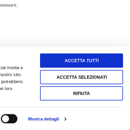
 Network,
ACCETTA TUTTI
cial media e
nostro sito
ACCETTA SELEZIONATI
i potrebbero
letto e accetto i termini e le condizioni
ei loro
RIFIUTA
SEGUI le nostre storie sui social!
Mostra dettagli