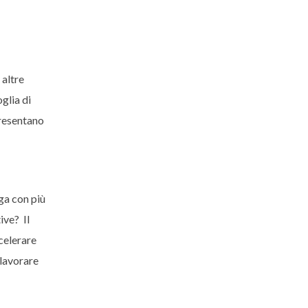
 altre
glia di
presentano
ga con più
ive? Il
celerare
 lavorare