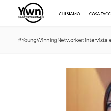
CHI SIAMO
COSA FAC
#YoungWinningNetworker: intervista 