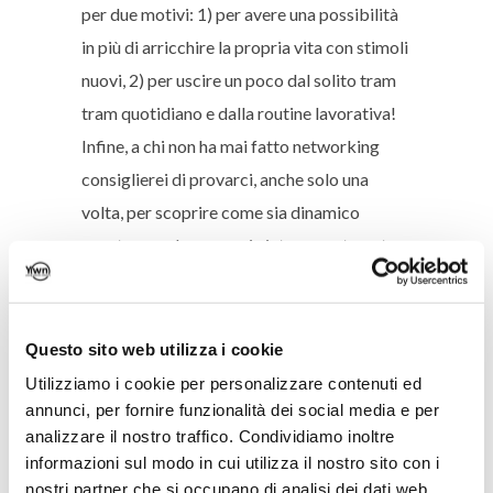
per due motivi: 1) per avere una possibilità
in più di arricchire la propria vita con stimoli
nuovi, 2) per uscire un poco dal solito tram
tram quotidiano e dalla routine lavorativa!
Infine, a chi non ha mai fatto networking
consiglierei di provarci, anche solo una
volta, per scoprire come sia dinamico
questo mondo, come sia interessante poter
scambiare idee, opinioni ed esperienze con
una grande community di ragazze
ambiziose e intraprendenti come quella di
Questo sito web utilizza i cookie
Young Women Network.
Utilizziamo i cookie per personalizzare contenuti ed
Come ti ha aiutato il networking a
annunci, per fornire funzionalità dei social media e per
analizzare il nostro traffico. Condividiamo inoltre
raggiungere i tuoi obiettivi?
informazioni sul modo in cui utilizza il nostro sito con i
Durante gli eventi di networking, seguendo
nostri partner che si occupano di analisi dei dati web,