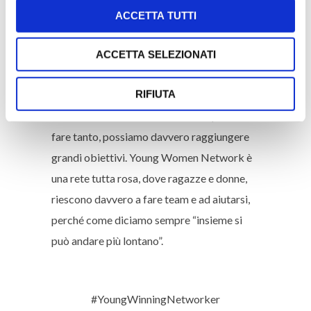
molta determinazione e forza di volontà è
ACCETTA TUTTI
possibile realizzare se stessi.
Perché consiglieresti a chi ci legge di
ACCETTA SELEZIONATI
iscriversi a Young Women Network ?
RIFIUTA
Perché credo nel potere delle donne. Sono
fermamente convinta che insieme possiamo
fare tanto, possiamo davvero raggiungere
grandi obiettivi. Young Women Network è
una rete tutta rosa, dove ragazze e donne,
riescono davvero a fare team e ad aiutarsi,
perché come diciamo sempre “insieme si
può andare più lontano”.
#YoungWinningNetworker