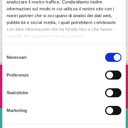
analizzare il nostro traffico. Condividiamo inoltre
informazioni sul modo in cui utilizza il nostro sito con i
nostri partner che si occupano di analisi dei dati web,
pubblicità e social media, i quali potrebbero combinarle
con altre informazioni che ha fornito loro o che hanno
raccolto dal suo utilizzo dei loro servizi.
Selezione
Necessari
del
consenso
Iscriviti alla nostra Newsletter!
Preferenze
Statistiche
Ho letto e accetto i termini e le condizioni
Marketing