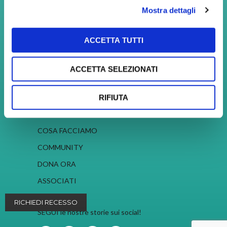
Mostra dettagli
Young Women Network
Sede Legale: Via degli Omenoni, 2, 20121
ACCETTA TUTTI
Milano (MI)
C.F. 97690860156 P.Iva. 08787750960
ACCETTA SELEZIONATI
Cookies
–
Privacy
–
Copyright
RIFIUTA
CHI SIAMO
COSA FACCIAMO
COMMUNITY
DONA ORA
ASSOCIATI
RICHIEDI RECESSO
SEGUI le nostre storie sui social!