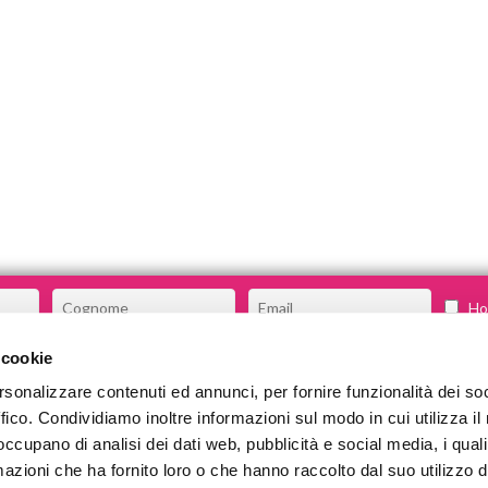
Ho 
 cookie
rsonalizzare contenuti ed annunci, per fornire funzionalità dei so
CHI SIAMO
ffico. Condividiamo inoltre informazioni sul modo in cui utilizza il 
COSA FACCIAMO
 occupano di analisi dei dati web, pubblicità e social media, i qual
azioni che ha fornito loro o che hanno raccolto dal suo utilizzo d
COMMUNITY