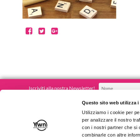
Iscriviti alla nostra Newsletter!
Questo sito web utilizza i
Utilizziamo i cookie per pe
per analizzare il nostro tra
con i nostri partner che si
Young Women Network
combinarle con altre inform