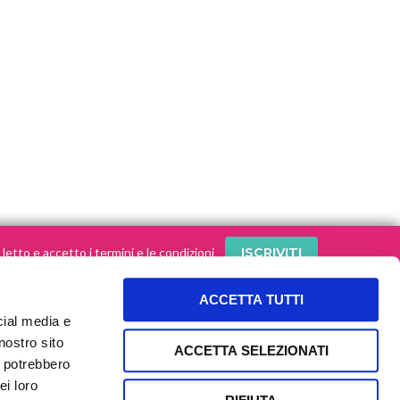
letto e accetto i termini e le condizioni
ACCETTA TUTTI
cial media e
SEGUI le nostre storie sui social!
nostro sito
ACCETTA SELEZIONATI
i potrebbero
ei loro