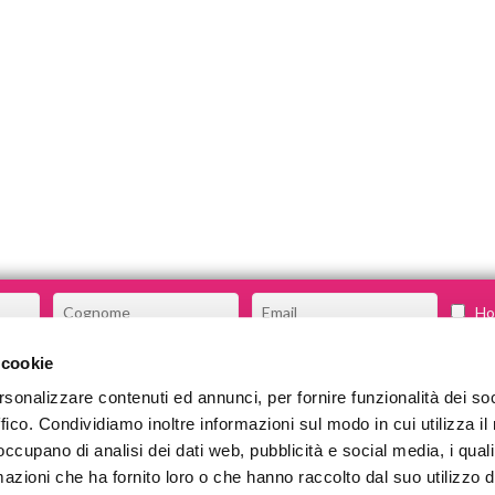
Ho 
 cookie
rsonalizzare contenuti ed annunci, per fornire funzionalità dei so
CHI SIAMO
ffico. Condividiamo inoltre informazioni sul modo in cui utilizza il 
COSA FACCIAMO
 occupano di analisi dei dati web, pubblicità e social media, i qual
azioni che ha fornito loro o che hanno raccolto dal suo utilizzo d
COMMUNITY