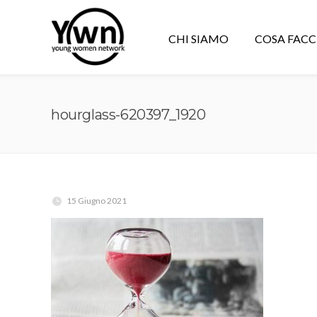
CHI SIAMO
COSA FAC
hourglass-620397_1920
15 Giugno 2021