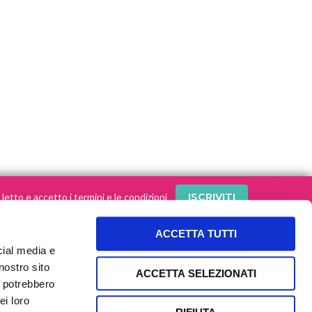
letto e accetto i termini e le condizioni
ACCETTA TUTTI
cial media e
SEGUI le nostre storie sui social!
nostro sito
ACCETTA SELEZIONATI
i potrebbero
ei loro