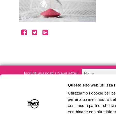
Iscriviti alla nostra Newsletter!
Questo sito web utilizza i
Utilizziamo i cookie per pe
per analizzare il nostro tra
con i nostri partner che si
Young Women Network
combinarle con altre inform