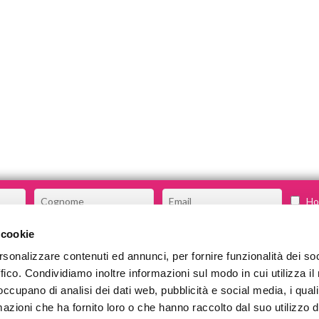
Ho 
 cookie
rsonalizzare contenuti ed annunci, per fornire funzionalità dei so
CHI SIAMO
ffico. Condividiamo inoltre informazioni sul modo in cui utilizza il 
COSA FACCIAMO
 occupano di analisi dei dati web, pubblicità e social media, i qual
azioni che ha fornito loro o che hanno raccolto dal suo utilizzo d
COMMUNITY