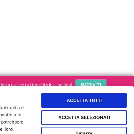
letto e accetto i termini e le condizioni
ACCETTA TUTTI
cial media e
SEGUI le nostre storie sui social!
nostro sito
ACCETTA SELEZIONATI
i potrebbero
ei loro