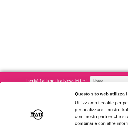
Iscriviti alla nostra Newsletter!
Questo sito web utilizza i
Utilizziamo i cookie per pe
per analizzare il nostro tra
con i nostri partner che si
Young Women Network
combinarle con altre inform