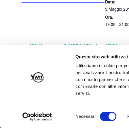
Data:
3 Maggio 20
Ora:
19:00 - 21:0
#YW4Startups – IL MERCATO: Attori E Dinam
Questo sito web utilizza i
Utilizziamo i cookie per pe
per analizzare il nostro tra
con i nostri partner che si
Iscriviti alla nostra Newsletter!
combinarle con altre inform
servizi.
RICHIEDI RECESSO
Selezione
Necessari
del
Young Women Network
consenso