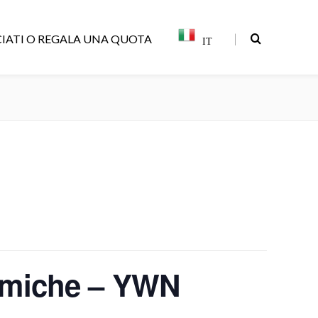
|
IATI O REGALA UNA QUOTA
IT
amiche – YWN