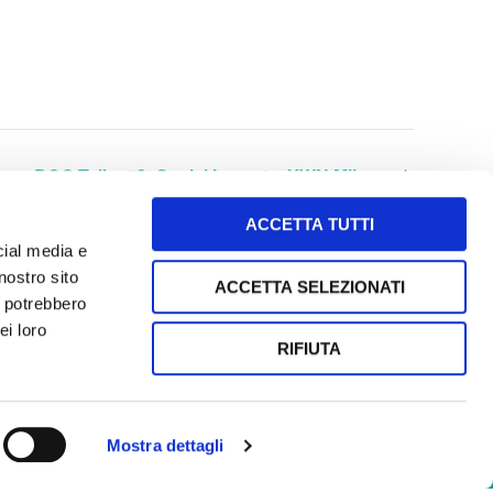
BCG Talks #2: Social Impact – YWN Milano
ACCETTA TUTTI
cial media e
nostro sito
ACCETTA SELEZIONATI
i potrebbero
letto e accetto i termini e le condizioni
ei loro
RIFIUTA
SEGUI le nostre storie sui social!
Mostra dettagli