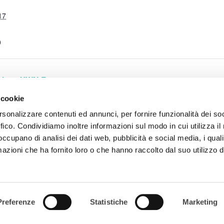
17
0
iche – YWN Roma
 cookie
rsonalizzare contenuti ed annunci, per fornire funzionalità dei so
ffico. Condividiamo inoltre informazioni sul modo in cui utilizza il 
 occupano di analisi dei dati web, pubblicità e social media, i qual
Ho 
azioni che ha fornito loro o che hanno raccolto dal suo utilizzo d
CHI SIAMO
Preferenze
Statistiche
Marketing
COSA FACCIAMO
COMMUNITY