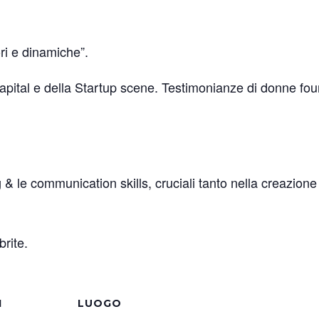
ori e dinamiche”.
Capital e della Startup scene. Testimonianze di donne fou
g & le communication skills, cruciali tanto nella creazion
brite.
I
LUOGO