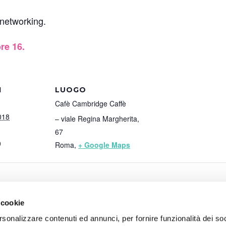
 networking.
ore 16.
I
LUOGO
Cafè Cambridge Caffè
018
– viale Regina Margherita,
67
0
Roma
,
+ Google Maps
o
 cookie
rsonalizzare contenuti ed annunci, per fornire funzionalità dei so