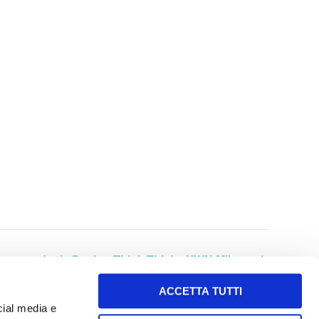
Let’s Design Think This! – YWN Milano
ACCETTA TUTTI
cial media e