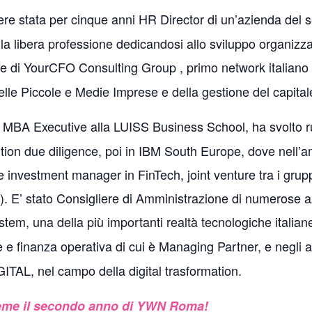
ere stata per cinque anni HR Director di un’azienda del s
lla libera professione dedicandosi allo sviluppo organizza
one di YourCFO Consulting Group , primo network italiano 
 delle Piccole e Medie Imprese e della gestione del capit
, MBA Executive alla LUISS Business School, ha svolto ruol
sition due diligence, poi in IBM South Europe, dove nell’a
e investment manager in FinTech, joint venture tra i gru
. E’ stato Consigliere di Amministrazione di numerose az
tem, una della più importanti realtà tecnologiche italia
e e finanza operativa di cui è Managing Partner, e negli an
GITAL, nel campo della digital trasformation.
sieme il secondo anno di YWN Roma!