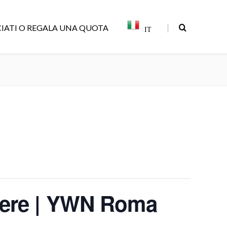
|
IATI O REGALA UNA QUOTA
IT
enere | YWN Roma