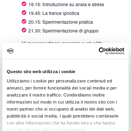
19.15: Introduzione su ansia e stress
19.45: La trance ipnotica
20.15: Sperimentazione pratica
21.30: Sperimentazione di gruppo
Vi raccomandiamo massima puntualità
per beneficiare delle due ore di training
L’evento è
dedicato esclusivamente alle
Questo sito web utilizza i cookie
socie di YWN
. Il costo del biglietto include
Utilizziamo i cookie per personalizzare contenuti ed
l’iscrizione ad Exarco. Ecco il
Link
dove
annunci, per fornire funzionalità dei social media e per
iscriversi
analizzare il nostro traffico. Condividiamo inoltre
informazioni sul modo in cui utilizza il nostro sito con i
Qualora le non socie volessero
nostri partner che si occupano di analisi dei dati web,
partecipare possono associarsi a YWN al
pubblicità e social media, i quali potrebbero combinarle
seguente
Link
.
con altre informazioni che ha fornito loro o che hanno
raccolto dal suo utilizzo dei loro servizi.