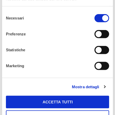
L’Associazione Exarco, partner di YWN, è
costituita da un gruppo di professionisti
Selezione
Necessari
del
che si occupano di benessere
consenso
psicologico. Per maggiori info
Preferenze
visita
www.exarcoassociazione.it
ORARIO:
Statistiche
18.45/21.30
Marketing
LOCATION:
IMPACT HUB – Via Aosta 4
Mostra dettagli
ACCETTA TUTTI