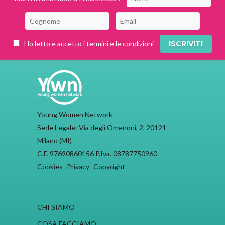
Ho letto e accetto i termini e le condizioni
Young Women Network
Sede Legale: Via degli Omenoni, 2, 20121
Milano (MI)
C.F. 97690860156 P.Iva. 08787750960
Cookies
–
Privacy
–
Copyright
CHI SIAMO
COSA FACCIAMO