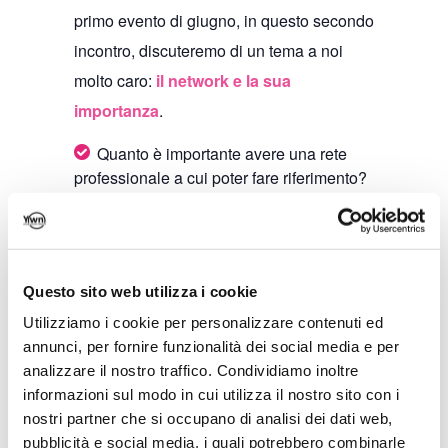
primo evento di giugno, in questo secondo
incontro, discuteremo di un tema a noi
molto caro:
il network e la sua
importanza
.
Quanto è importante avere una rete
professionale a cui poter fare riferimento?
Quali sono le difficoltà riscontrate nel
provare a costruire il proprio network?
Come ci si può creare un network
efficace?
Questo sito web utilizza i cookie
Utilizziamo i cookie per personalizzare contenuti ed
Queste sono solo alcune delle domande a
annunci, per fornire funzionalità dei social media e per
cui cercheremo di rispondere tutt*
analizzare il nostro traffico. Condividiamo inoltre
insieme, durante la serata.
informazioni sul modo in cui utilizza il nostro sito con i
nostri partner che si occupano di analisi dei dati web,
L’evento si terrà
in presenza,
in
pubblicità e social media, i quali potrebbero combinarle