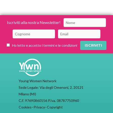
Iscriviti alla nostra Newsletter!
Ho letto e accetto i termini e le condizioni
Young Women Network
Sede Legale: Via degli Omenoni, 2, 20121
Milano (MI)
C.F. 97690860156 P.Iva. 08787750960
Cookies
–
Privacy
–
Copyright