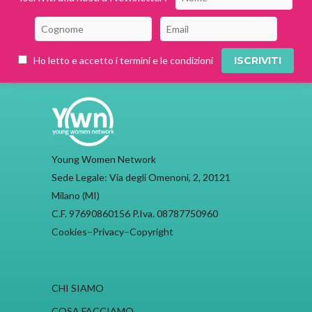
Ho letto e accetto i termini e le condizioni
Young Women Network
Sede Legale: Via degli Omenoni, 2, 20121
Milano (MI)
C.F. 97690860156 P.Iva. 08787750960
Cookies
–
Privacy
–
Copyright
CHI SIAMO
COSA FACCIAMO