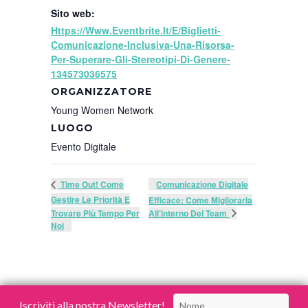
Sito web:
Https://www.eventbrite.it/e/biglietti-
Comunicazione-Inclusiva-Una-Risorsa-
Per-Superare-Gli-Stereotipi-Di-Genere-
134573036575
ORGANIZZATORE
Young Women Network
LUOGO
Evento Digitale
Comunicazione Digitale
Time Out! Come
Gestire Le Priorità E
Efficace: Come Migliorarla
All’interno Del Team
Trovare Più Tempo Per
Noi
Iscriviti alla nostra Newsletter!