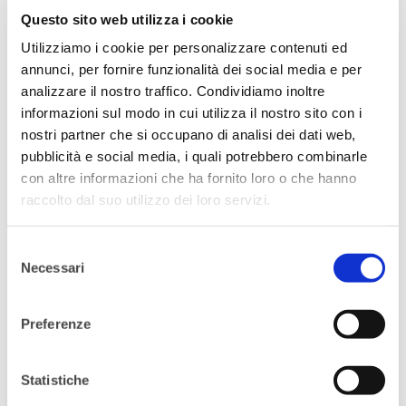
Se in questa descrizione ti ritrovi e vivi a Milano
Questo sito web utilizza i cookie
oppure a Roma non tardare a iscriverti a YWN.
Utilizziamo i cookie per personalizzare contenuti ed
annunci, per fornire funzionalità dei social media e per
analizzare il nostro traffico. Condividiamo inoltre
informazioni sul modo in cui utilizza il nostro sito con i
CHI PUO’ ISCRIVERSI ALL’EVENTO?
nostri partner che si occupano di analisi dei dati web,
pubblicità e social media, i quali potrebbero combinarle
L’evento è riservato alle socie di Young Women
con altre informazioni che ha fornito loro o che hanno
Network.
raccolto dal suo utilizzo dei loro servizi.
Tuttavia YWN dà la possibilità di partecipare a
Selezione
UN SOLO evento di prova a chi desidera
Necessari
del
conoscerci da vicino ed è interessato ad
consenso
associarsi, previa registrazione nell’apposita
Preferenze
sezione “Non Socie”.
Statistiche
Essendo i posti limitati si prega di prenotare solo