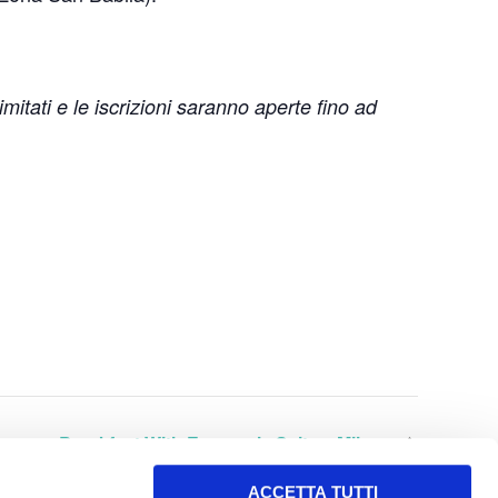
mitati e le iscrizioni saranno aperte fino ad
Breakfast With Emanuela Saita – Milano
ACCETTA TUTTI