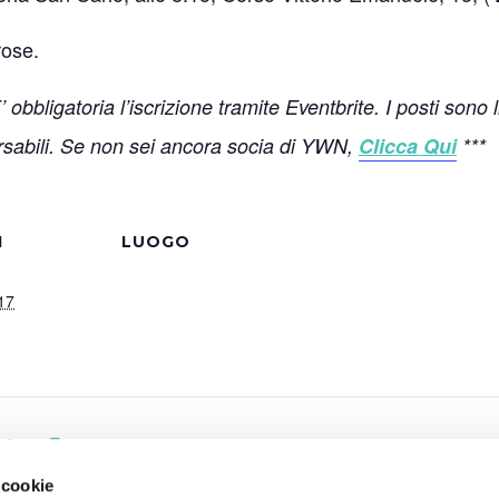
rose.
bbligatoria l’iscrizione tramite Eventbrite. I posti sono li
orsabili. Se non sei ancora socia di YWN,
Clicca Qui
***
I
LUOGO
17
ntor – Roma
 cookie