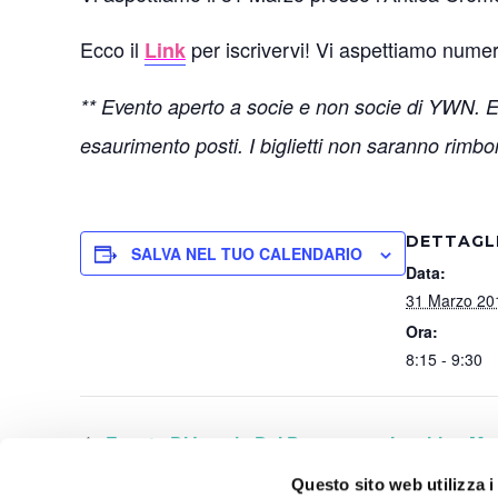
Ecco il
per iscrivervi! Vi aspettiamo nume
Link
** Evento aperto a socie e non socie di YWN. E’ o
esaurimento posti. I biglietti non saranno rimb
DETTAGL
SALVA NEL TUO CALENDARIO
Data:
31 Marzo 20
Ora:
8:15 - 9:30
Evento Di Lancio Del Programma Inspiring Me
Questo sito web utilizza i