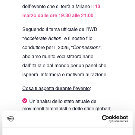
dell’evento che si terrà a Milano il
13
marzo dalle ore 19:30 alle 21:00
.
Seguendo il tema ufficiale dell’IWD
“
Accelerate Action
” e il nostro filo
conduttore per il 2025, “
Connessioni
“,
abbiamo riunito voci straordinarie
dall’Italia e dal mondo per un panel che
ispirerà, informerà e motiverà all’azione.
Cosa ti aspetta durante l’evento
:
Un’analisi dello stato attuale dei
movimenti femministi e delle sfide globali;
Un focus sull’impatto dei recenti
scenari geopolitici, in particolare negli
Stati Uniti;