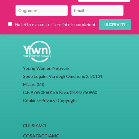
Ho letto e accetto i termini e le condizioni
Young Women Network
Sede Legale: Via degli Omenoni, 2, 20121
Milano (MI)
C.F. 97690860156 P.Iva. 08787750960
Cookies
–
Privacy
–
Copyright
CHI SIAMO
COSA FACCIAMO