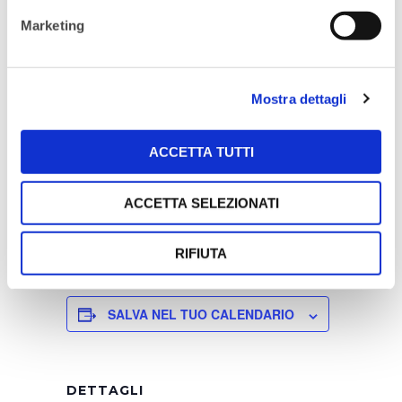
presso lo spazio
21 House of Stories Città
Marketing
Studi-Milano
, con la possibilità di essere
seguito in diretta streaming previa
iscrizione.
Mostra dettagli
Iscriviti ora e diventa parte attiva del
ACCETTA TUTTI
cambiamento!
ACCETTA SELEZIONATI
ISCRIVITI
RIFIUTA
SALVA NEL TUO CALENDARIO
DETTAGLI