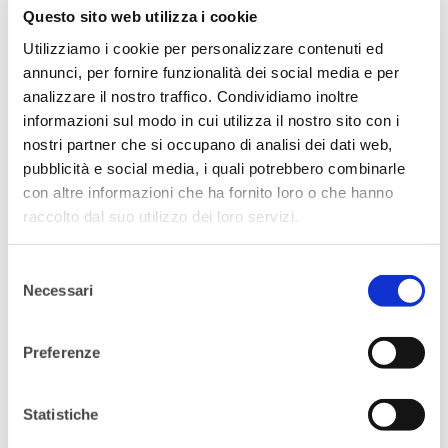
Questo sito web utilizza i cookie
Esperienze di attivismo globale e
locale, con azioni concrete per accelerare
Utilizziamo i cookie per personalizzare contenuti ed
il cambiamento.
annunci, per fornire funzionalità dei social media e per
analizzare il nostro traffico. Condividiamo inoltre
Ospiti d’eccezione:
informazioni sul modo in cui utilizza il nostro sito con i
nostri partner che si occupano di analisi dei dati web,
Pegah Moshir Pour
– Consulente e
pubblicità e social media, i quali potrebbero combinarle
attivista per i diritti umani e digitali;
con altre informazioni che ha fornito loro o che hanno
Sediqa Sharifi
– Attivista afghana per i
raccolto dal suo utilizzo dei loro servizi.
diritti delle donne e co-fondatrice
dell’Associazione di Solidarietà Donne
Selezione
per le Donne (ASDD);
Necessari
del
MICA Macho
– Movimento culturale
consenso
nato per ripensare il ruolo e l’identità del
Preferenze
maschile.
L’evento è aperto a tutti e tutte.
Statistiche
L’evento è
aperto a tutte e tutti
e si terrà